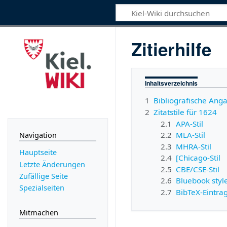
Zitierhilfe
Inhaltsverzeichnis
1
Bibliografische Ang
2
Zitatstile für 1624
2.1
APA-Stil
2.2
MLA-Stil
Navigation
2.3
MHRA-Stil
Hauptseite
2.4
[Chicago-Stil
Letzte Änderungen
2.5
CBE/CSE-Stil
Zufällige Seite
2.6
Bluebook styl
Spezialseiten
2.7
BibTeX-Eintra
Mitmachen