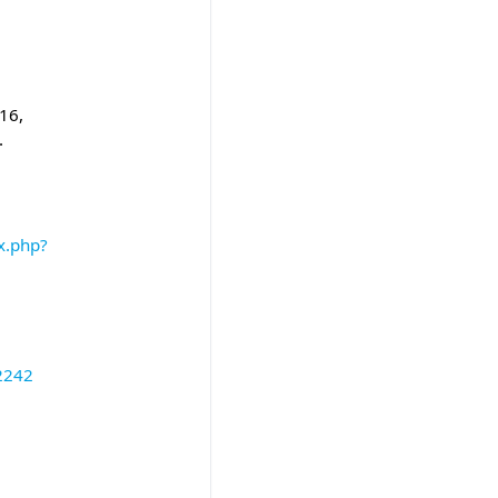
016,
.
ex.php?
22242