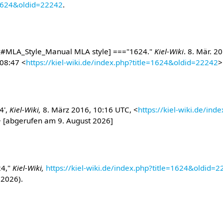
=1624&oldid=22242
.
#MLA_Style_Manual MLA style] ==="1624."
Kiel-Wiki
. 8. Mär. 2
 08:47 <
https://kiel-wiki.de/index.php?title=1624&oldid=22242
>
4',
Kiel-Wiki,
8. März 2016, 10:16 UTC, <
https://kiel-wiki.de/ind
> [abgerufen am 9. August 2026]
24,"
Kiel-Wiki,
https://kiel-wiki.de/index.php?title=1624&oldid=
 2026).