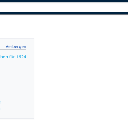
aben für 1624
e
g