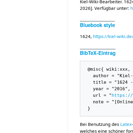
Kiel-Wiki-Bearbeiter. 1624
2026]. Verfügbar unter:
h
Bluebook style
1624,
https://kiel-wiki.
BibTeX-Eintrag
 @misc{ wiki:xxx,

   author = "Kiel-Wiki",

   title = "1624 --- Kiel-Wiki{,} ",

   year = "2016",

   url = "
https://
   note = "[Online; abgerufen am 9. August 2026]"

Bei Benutzung des
Latex
welches eine schöner for