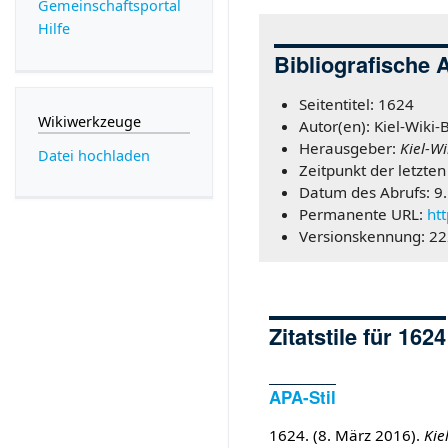
Gemeinschafts­portal
Hilfe
Bibliografische 
Seitentitel: 1624
Wikiwerkzeuge
Autor(en): Kiel-Wiki-
Herausgeber:
Kiel-Wi
Datei hochladen
Zeitpunkt der letzte
Datum des Abrufs: 9
Permanente URL:
ht
Versionskennung: 2
Zitatstile für 1624
APA-Stil
1624. (8. März 2016).
Kie