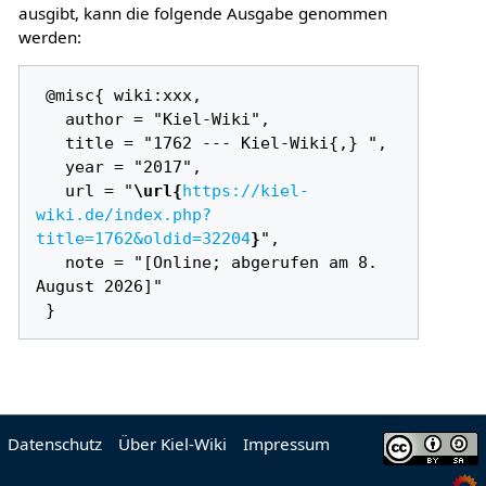
ausgibt, kann die folgende Ausgabe genommen
werden:
 @misc{ wiki:xxx,

   author = "Kiel-Wiki",

   title = "1762 --- Kiel-Wiki{,} ",

   year = "2017",

   url = "
\url{
https://kiel-
wiki.de/index.php?
title=1762&oldid=32204
}
",

   note = "[Online; abgerufen am 8. 
August 2026]"

Datenschutz
Über Kiel-Wiki
Impressum