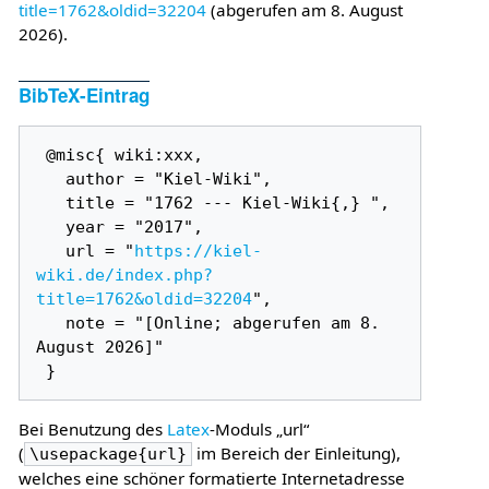
title=1762&oldid=32204
(abgerufen am 8. August
2026).
BibTeX-Eintrag
 @misc{ wiki:xxx,

   author = "Kiel-Wiki",

   title = "1762 --- Kiel-Wiki{,} ",

   year = "2017",

   url = "
https://kiel-
wiki.de/index.php?
title=1762&oldid=32204
",

   note = "[Online; abgerufen am 8. 
August 2026]"

Bei Benutzung des
Latex
-Moduls „url“
(
im Bereich der Einleitung),
\usepackage{url}
welches eine schöner formatierte Internetadresse