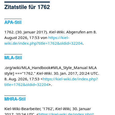
Zitatstile für 1762
APA-Stil
1762. (30. Januar 2017).
Kiel-Wiki
. Abgerufen am 8.
August 2026, 17:53 von
https://kiel-
wiki.de/index.php?title=1762&oldid=32204
.
MLA-Stil
.org/wiki/MLA_Handbook#MLA_Style_Manual MLA
style] ==="1762."
Kiel-Wiki
. 30. Jan. 2017, 20:24 UTC.
8. Aug. 2026, 17:53 <
https://kiel-wiki.de/index.php?
title=1762&oldid=32204
>.
MHRA-Stil
Kiel-Wiki-Bearbeiter, '1762',
Kiel-Wiki,
30. Januar
2017, 20:24 UTC, <
https://kiel-wiki.de/index.php?