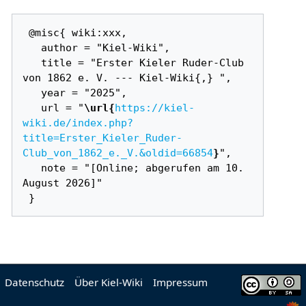
 @misc{ wiki:xxx,

   author = "Kiel-Wiki",

   title = "Erster Kieler Ruder-Club 
von 1862 e. V. --- Kiel-Wiki{,} ",

   year = "2025",

   url = "
\url{
https://kiel-
wiki.de/index.php?
title=Erster_Kieler_Ruder-
Club_von_1862_e._V.&oldid=66854
}
",

   note = "[Online; abgerufen am 10. 
August 2026]"

Datenschutz
Über Kiel-Wiki
Impressum