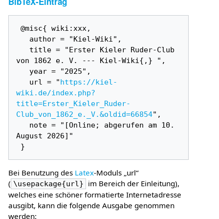
BibTeX-Eintrag
 @misc{ wiki:xxx,

   author = "Kiel-Wiki",

   title = "Erster Kieler Ruder-Club 
von 1862 e. V. --- Kiel-Wiki{,} ",

   year = "2025",

   url = "
https://kiel-
wiki.de/index.php?
title=Erster_Kieler_Ruder-
Club_von_1862_e._V.&oldid=66854
",

   note = "[Online; abgerufen am 10. 
August 2026]"

Bei Benutzung des
Latex
-Moduls „url“
(
im Bereich der Einleitung),
\usepackage{url}
welches eine schöner formatierte Internetadresse
ausgibt, kann die folgende Ausgabe genommen
werden: