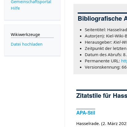
Gemeinschafts­portal
Hilfe
Bibliografische 
Seitentitel: Hasselra
Wikiwerkzeuge
Autor(en): Kiel-Wiki-
Herausgeber:
Kiel-Wi
Datei hochladen
Zeitpunkt der letzte
Datum des Abrufs: 8
Permanente URL:
ht
Versionskennung: 6
Zitatstile für Has
APA-Stil
Hasselrade. (2. März 202