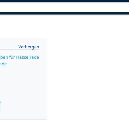
aben für Hasselrade
rade
e
g