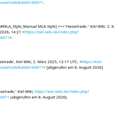
=Hasselrade&oldid=66871
.
#MLA_Style_Manual MLA style] ==="Hasselrade."
Kiel-Wiki
. 2. 
 2026, 14:21 <
https://kiel-wiki.de/index.php?
66871
>.
sselrade',
Kiel-Wiki,
2. März 2025, 12:17 UTC, <
https://kiel-
=Hasselrade&oldid=66871
> [abgerufen am 8. August 2026]
sselrade,"
Kiel-Wiki,
https://kiel-wiki.de/index.php?
66871
(abgerufen am 8. August 2026).