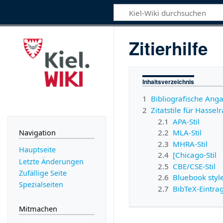
Zitierhilfe
Inhaltsverzeichnis
1
Bibliografische Ang
2
Zitatstile für Hassel
2.1
APA-Stil
2.2
MLA-Stil
Navigation
2.3
MHRA-Stil
Hauptseite
2.4
[Chicago-Stil
Letzte Änderungen
2.5
CBE/CSE-Stil
Zufällige Seite
2.6
Bluebook styl
Spezialseiten
2.7
BibTeX-Eintra
Mitmachen