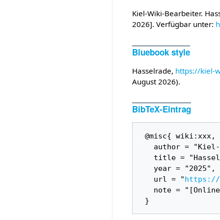
Kiel-Wiki-Bearbeiter. Hass
2026]. Verfügbar unter:
h
Bluebook style
Hasselrade,
https://kiel
August 2026).
BibTeX-Eintrag
 @misc{ wiki:xxx,

   author = "Kiel-Wiki",

   title = "Hasselrade --- Kiel-Wiki{,} ",

   year = "2025",

   url = "
https://
   note = "[Online; abgerufen am 8. August 2026]"
