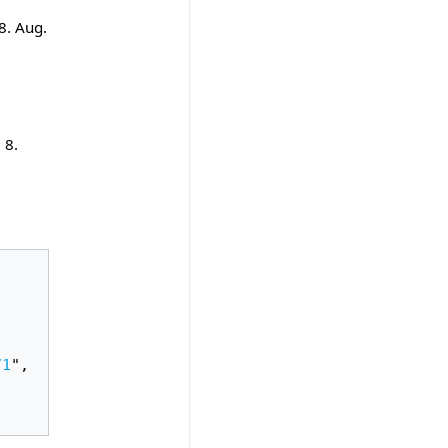
8. Aug.
 8.
71
",
