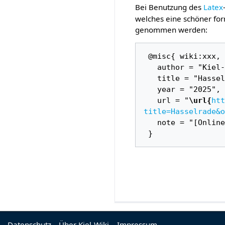
Bei Benutzung des
Latex
welches eine schöner for
genommen werden:
 @misc{ wiki:xxx,

   author = "Kiel-Wiki",

   title = "Hasselrade --- Kiel-Wiki{,} ",

   year = "2025",

   url = "
\url{
htt
title=Hasselrade&o
   note = "[Online; abgerufen am 8. August 2026]"

Datenschutz
Über Kiel-Wiki
Impressum