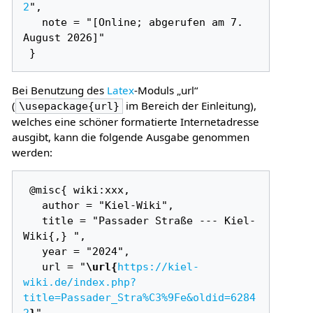
2
",

   note = "[Online; abgerufen am 7. 
August 2026]"

Bei Benutzung des
Latex
-Moduls „url“
(
im Bereich der Einleitung),
\usepackage{url}
welches eine schöner formatierte Internetadresse
ausgibt, kann die folgende Ausgabe genommen
werden:
 @misc{ wiki:xxx,

   author = "Kiel-Wiki",

   title = "Passader Straße --- Kiel-
Wiki{,} ",

   year = "2024",

   url = "
\url{
https://kiel-
wiki.de/index.php?
title=Passader_Stra%C3%9Fe&oldid=6284
2
}
",
