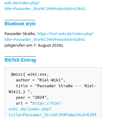
wiki.de/index.php?
title=Passader_Stra%C3%9Fe&oldid=62842
.
Bluebook style
Passader Straße,
https://kiel-wiki.de/index.php?
title=Passader_Stra%C3%9Fe&oldid=62842
(abgerufen am 7. August 2026).
BibTeX-Eintrag
 @misc{ wiki:xxx,

   author = "Kiel-Wiki",

   title = "Passader Straße --- Kiel-
Wiki{,} ",

   year = "2024",

   url = "
https://kiel-
wiki.de/index.php?
title=Passader_Stra%C3%9Fe&oldid=6284