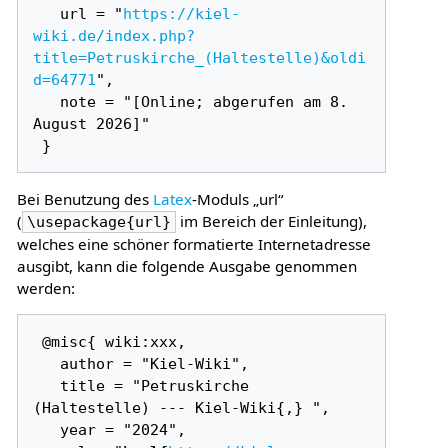
   url = "
https://kiel-
wiki.de/index.php?
title=Petruskirche_(Haltestelle)&oldi
d=64771
",

   note = "[Online; abgerufen am 8. 
August 2026]"

Bei Benutzung des
Latex
-Moduls „url“
(
im Bereich der Einleitung),
\usepackage{url}
welches eine schöner formatierte Internetadresse
ausgibt, kann die folgende Ausgabe genommen
werden:
 @misc{ wiki:xxx,

   author = "Kiel-Wiki",

   title = "Petruskirche 
(Haltestelle) --- Kiel-Wiki{,} ",

   year = "2024",
