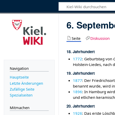
6. Septemb
Seite
Diskussion
18. Jahrhundert
1772
: Geburtstag von
C
Holstein-Liedes, nach 
Navigation
19. Jahrhundert
Hauptseite
1877
: Der Friedrichsor
Letzte Änderungen
benannt wurde, wird i
Zufällige Seite
1896
: In Hamburg wird
Spezialseiten
und etlichen keramisc
20. Jahrhundert
Mitmachen
1926
: Das erste Lösch