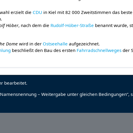
ahl erzielt die
CDU
in Kiel mit 82 000 Zweitstimmen das beste
.
olf Höber
, nach dem die
Rudolf-Höber-Straße
benannt wurde, sti
he Dome
wird in der
Ostseehalle
aufgezeichnet.
mlung
beschließt den Bau des ersten
Fahrradschnellweges
der S
r bearbeitet.
Namensnennung – Weitergabe unter gleichen Bedingungen“
, 