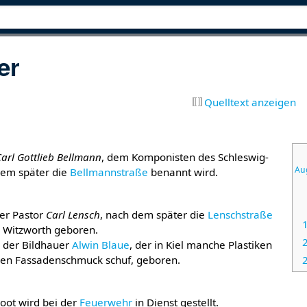
er
Quelltext anzeigen
arl Gottlieb Bellmann
, dem Komponisten des Schleswig-
Au
dem später die
Bellmannstraße
benannt wird.
ter Pastor
Carl Lensch
, nach dem später die
Lenschstraße
n Witzworth geboren.
 der Bildhauer
Alwin Blaue
, der in Kiel manche Plastiken
hen Fassadenschmuck schuf, geboren.
boot wird bei der
Feuerwehr
in Dienst gestellt.