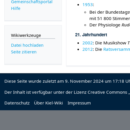
Gemeinschafts­portal
1953
:
Hilfe
Bei der Bundestagsw
mit 51 800 Stimmen
Der Physiologe
Rud
21. Jahrhundert
Wikiwerkzeuge
2002
: Die Musikshow
T
Datei hochladen
2012
: Die
Ratsversam
Seite zitieren
Diese Seite wurde zuletzt am 9. November 2024 um 17:18 Uh
Der Inhalt ist verfügbar unter der Lizenz
Creative Commons „
Datenschutz
Über Kiel-Wiki
Impressum