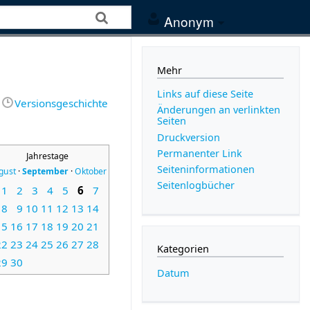
Anonym
Mehr
Links auf diese Seite
Versionsgeschichte
Änderungen an verlinkten
Seiten
Druckversion
Permanenter Link
Jahrestage
Seiten­­informationen
gust
·
September
·
Oktober
Seitenlogbücher
1
2
3
4
5
6
7
8
9
10
11
12
13
14
15
16
17
18
19
20
21
22
23
24
25
26
27
28
Kategorien
29
30
Datum