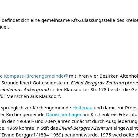
 befindet sich eine gemeinsame Kfz-Zulassungsstelle des Kreis
Kiel.
che Kompass-Kirchengemeinde
mit ihren vier Bezirken Altenhol
e-Strande feiert Gottesdienste im
Eivind-Berggrav-Zentrum
(Adre
eindehaus Ankergrund
in der Klausdorfer Str. 178 besitzt die
ür Menschen aus Klausdorf.
 ursprünglich zur Kirchengemeinde
Holtenau
und damit zur Propst
l der Kirchengemeinde
Dänischenhagen
im Kirchenkreis Eckernfö
 in den 1960er- und 70er-Jahren zunächst durch Ausgliederung
e. 1969 konnte in Stift das
Eivind-Berggrav-Zentrum
eingeweiht
 Eivind Berggraf (1884-1959) benannt wurde. 1975 wechselte 