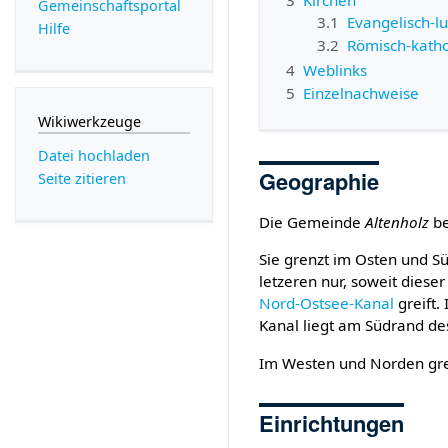
Gemeinschafts­portal
3.1
Evangelisch-lu
Hilfe
3.2
Römisch-katho
4
Weblinks
5
Einzelnachweise
Wikiwerkzeuge
Datei hochladen
Geographie
Seite zitieren
Die Gemeinde
Altenholz
be
Sie grenzt im Osten und Sü
letzeren nur, soweit dies
Nord-Ostsee-Kanal
greift.
Kanal liegt am Südrand d
Im Westen und Norden gre
Einrichtungen