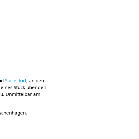
nd
Suchsdorf
; an den
leines Stück über den
nau. Unmittelbar am
ischenhagen.