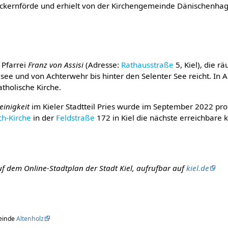
i Eckernförde und erhielt von der Kirchengemeinde Dänischenha
 Pfarrei
Franz von Assisi
(Adresse:
Rathausstraße
5, Kiel), die r
lsee und von Achterwehr bis hinter den Selenter See reicht. In 
tholische Kirche.
einigkeit
im Kieler Stadtteil Pries wurde im September 2022 prof
ch-Kirche
in der
Feldstraße
172 in Kiel die nächste erreichbare ka
f dem Online-Stadtplan der Stadt Kiel, aufrufbar auf
kiel.de
einde
Altenholz