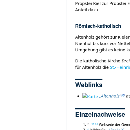
Propstei Kiel zur Propste
Anteil dazu.
Römisch-katholisch
Altenholz gehört zur Kieler
Nienhof bis kurz vor Nette
Umgebung gibt es keine ka
Die katholische Kirche
Drei
für Altenholz die
St.-Heinri
Weblinks
„Altenholz“
au
Einzelnachweise
1,0
1,1
↑
Webseite der Gem
↑
Wikipedia:
„Altenholz“