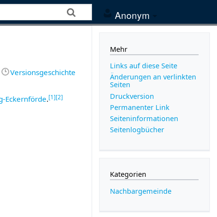
Anonym
Mehr
Links auf diese Seite
Versionsgeschichte
Änderungen an verlinkten
Seiten
Druckversion
[
1
]
[
2
]
g-Eckernförde
.
Permanenter Link
Seiten­­informationen
Seitenlogbücher
Kategorien
Nachbargemeinde