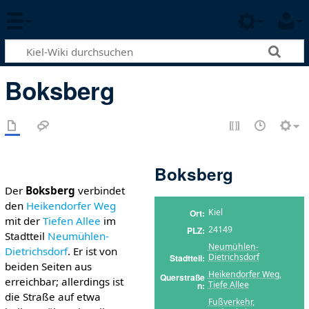
Boksberg
Boksberg
Der
Boksberg
verbindet
den
Heikendorfer Weg
Kiel
Ort
mit der
Tiefen Allee
im
24149
PLZ
Stadtteil
Neumühlen-
Neumühlen-
Dietrichsdorf
. Er ist von
Dietrichsdorf
Stadtteil
beiden Seiten aus
Heikendorfer Weg
,
Querstraße
erreichbar; allerdings ist
Tiefe Allee
n
die Straße auf etwa
Fußverkehr
,