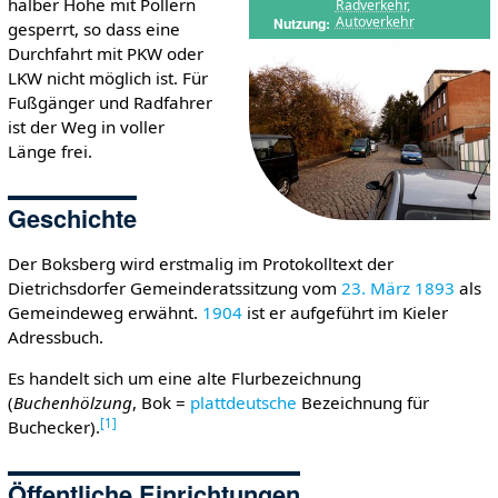
halber Höhe mit Pollern
Radverkehr
,
Autoverkehr
Nutzung
gesperrt, so dass eine
Durchfahrt mit PKW oder
LKW nicht möglich ist. Für
Fußgänger und Radfahrer
ist der Weg in voller
Länge frei.
Geschichte
Der Boksberg wird erstmalig im Protokolltext der
Dietrichsdorfer Gemeinderatssitzung vom
23. März
1893
als
Gemeindeweg erwähnt.
1904
ist er aufgeführt im Kieler
Adressbuch.
Es handelt sich um eine alte Flurbezeichnung
(
Buchenhölzung
, Bok =
plattdeutsche
Bezeichnung für
[
1
]
Buchecker).
Öffentliche Einrichtungen