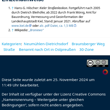
↑
Hans-G. Hilscher:
Kieler Straßenlexikon
. Fortgeführt nach 2005
durch Dietrich Bleihöfer, ab 2022 durch Frank Mönig, Amt für
Bauordnung, Vermessung und Geoinformation der
Landeshauptstadt Kiel, Stand: Januar 2021. Abrufbar auf
www.kiel.de
oder
als .pdf-Datei, ca. 1,5 MB
↑
Wikipedia:
„Braniewo“
Kategorien
:
Neumühlen-Dietrichsdorf
Braunsberger Weg
Straße
Benannt nach Ort in Ostpreußen
30-Zone
Diese Seite wurde zuletzt am 25. November 2024 um
11:49 Uhr bearbeitet.
Der Inhalt ist verfügbar unter der Lizenz
Creative Commons
„Namensnennung – Weitergabe unter gleichen
Bedingungen“
, sofern nicht anders angegeben.