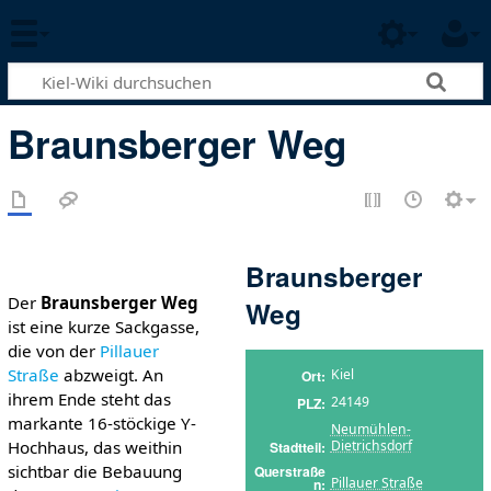
Braunsberger Weg
Braunsberger
Der
Braunsberger Weg
Weg
ist eine kurze Sackgasse,
die von der
Pillauer
Straße
abzweigt. An
Kiel
Ort
ihrem Ende steht das
24149
PLZ
markante 16-stöckige Y-
Neumühlen-
Hochhaus, das weithin
Dietrichsdorf
Stadtteil
sichtbar die Bebauung
Querstraße
Pillauer Straße
n