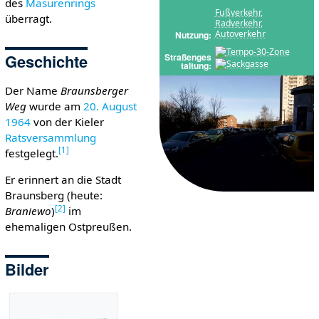
des
Masurenrings
Fußverkehr
,
überragt.
Radverkehr
,
Autoverkehr
Nutzung
Geschichte
Straßenges
taltung
Der Name
Braunsberger
Weg
wurde am
20. August
1964
von der Kieler
Ratsversammlung
[
1
]
festgelegt.
Er erinnert an die Stadt
Braunsberg (heute:
[
2
]
Braniewo
)
im
ehemaligen Ostpreußen.
Bilder