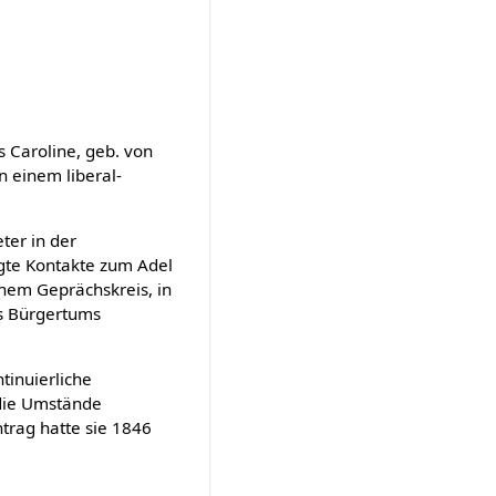
 Caroline, geb. von
n einem liberal-
eter in der
egte Kontakte zum Adel
nem Geprächskreis, in
es Bürgertums
tinuierliche
 die Umstände
antrag hatte sie 1846