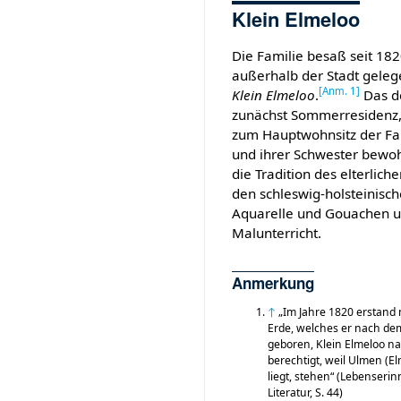
Klein Elmeloo
Die Familie besaß seit 1
außerhalb der Stadt gele
[
Anm. 1
]
Klein Elmeloo
.
Das d
zunächst Sommerresidenz,
zum Hauptwohnsitz der Fam
und ihrer Schwester bewohn
die Tradition des elterliche
den schleswig-holsteinisch
Aquarelle und Gouachen u
Malunterricht.
Anmerkung
↑
„Im Jahre 1820 erstand
Erde, welches er nach de
geboren, Klein Elmeloo n
berechtigt, weil Ulmen (E
liegt, stehen“ (Lebenseri
Literatur, S. 44)