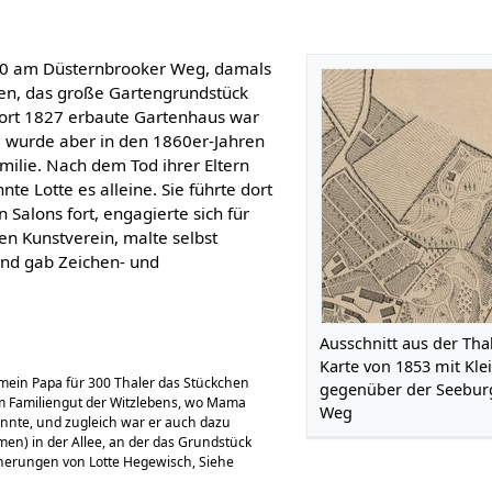
820 am Düsternbrooker Weg, damals
gen, das große Gartengrundstück
ort 1827 erbaute Gartenhaus war
 wurde aber in den 1860er-Jahren
ilie. Nach dem Tod ihrer Eltern
te Lotte es alleine. Sie führte dort
n Salons fort, engagierte sich für
en Kunstverein, malte selbst
nd gab Zeichen- und
Ausschnitt aus der Tha
Karte von 1853 mit Kle
 mein Papa für 300 Thaler das Stückchen
gegenüber der Seebur
m Familiengut der Witzlebens, wo Mama
Weg
annte, und zugleich war er auch dazu
lmen) in der Allee, an der das Grundstück
nnerungen von Lotte Hegewisch, Siehe