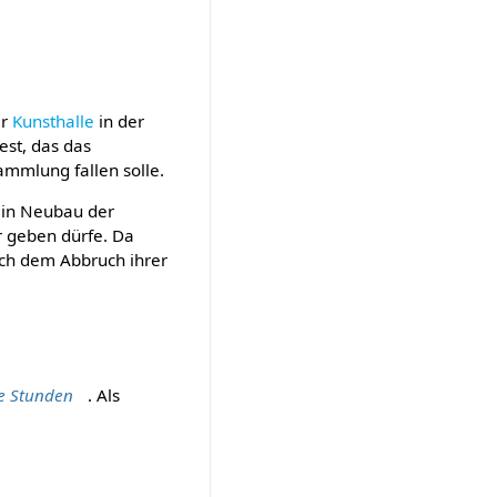
er
Kunsthalle
in der
est, das das
ammlung fallen solle.
ein Neubau der
r geben dürfe. Da
ach dem Abbruch ihrer
te Stunden
. Als