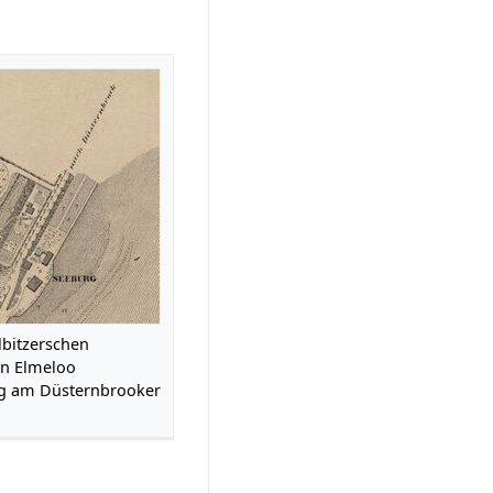
lbitzerschen
in Elmeloo
g am Düsternbrooker