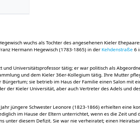
 Hegewisch wuchs als Tochter des angesehenen Kieler Ehepaares
Franz Hermann Hegewisch (1783-1865) in der
Kehdenstraße
6 i
rzt und Universitätsprofessor tätig; er war politisch als Abgeordn
ammlung und dem Kieler 36er-Kollegium tätig. Ihre Mutter pfl
Bürgertum; sie betrieb im Haus der Familie einen Salon mit ei
r der Kieler Universität, aber auch Vertreter des Adels und d
 Jahr jüngere Schwester Leonore (1823-1866) erhielten eine kon
ediglich im Hause der Eltern unterrichtet, wenn es die Zeit und
bens unter diesem Defizit. Sie war nie verheiratet; einen Heirats