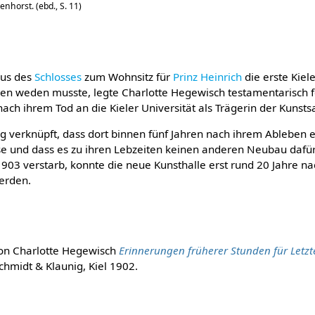
enhorst. (ebd., S. 11)
aus des
Schlosses
zum Wohnsitz für
Prinz Heinrich
die erste Kiel
en weden musste, legte Charlotte Hegewisch testamentarisch f
ach ihrem Tod an die Kieler Universität als Trägerin der Kunsts
g verknüpft, dass dort binnen fünf Jahren nach ihrem Ableben 
e und dass es zu ihren Lebzeiten keinen anderen Neubau dafü
1903 verstarb, konnte die neue Kunsthalle erst rund 20 Jahre n
erden.
on Charlotte Hegewisch
Erinnerungen früherer Stunden für Letz
chmidt & Klaunig, Kiel 1902.