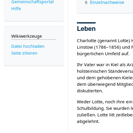
Gemeinschafts­portal
6
Einzelnachweise
Hilfe
Leben
Wikiwerkzeuge
Charlotte (genannt Lotte)
Datei hochladen
Linstow (1786–1856) und 
Seite zitieren
bürgerlichen Umfeld auf.
Ihr Vater war in Kiel als A
holsteinischen Ständevers
und dem gehobenen Kieler 
dem überwiegend Mitgliede
diskutierten.
Weder Lotte, noch ihre ein
Schulbildung. Sie wurden l
zuließen. Lotte litt zeitle
abgelehnt.