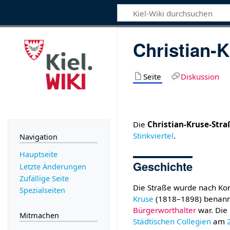
Christian-
Seite
Diskussion
Die
Christian-Kruse-Stra
Stinkviertel
.
Navigation
Hauptseite
Geschichte
Letzte Änderungen
Zufällige Seite
Die Straße wurde nach Ko
Spezialseiten
Kruse
(1818–1898) benannt
Bürgerworthalter
war. Die
Mitmachen
Städtischen Collegien
am