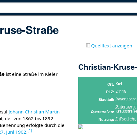
Kruse-Straße
Quelltext anzeigen
Christian-Kruse
ße
ist eine Straße im Kieler
Kiel
Ort
24118
PLZ
Ravensberg (
Stadtteil
Gutenbergs
Krausstraß
nsul
Johann Christian Martin
Querstraßen
, der von 1862 bis 1892
Fußverkehr
,
Nutzung
 Benennung erfolgte durch die
[
1
]
27. Juni
1902
.