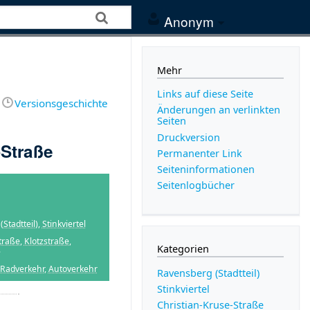
Anonym
Mehr
Links auf diese Seite
Versionsgeschichte
Änderungen an verlinkten
Seiten
Druckversion
-Straße
Permanenter Link
Seiten­­informationen
Seitenlogbücher
Stadtteil)
,
Stinkviertel
traße
,
Klotzstraße
,
Kategorien
e
Radverkehr
,
Autoverkehr
Ravensberg (Stadtteil)
Stinkviertel
Christian-Kruse-Straße