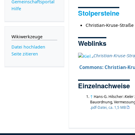
Gemeinschafts­portal
Hilfe
Stolpersteine
Christian-Kruse-Straße
Wikiwerkzeuge
Weblinks
Datei hochladen
Seite zitieren
„Christian-Kruse-Str
Commons: Christian-Krus
Einzelnachweise
↑
Hans-G. Hilscher:
Kieler
Bauordnung, Vermessung u
.pdf-Datei, ca. 1,5 MB