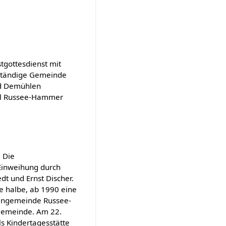
gottesdienst mit
nständige Gemeinde
nd Demühlen
iel Russee-Hammer
. Die
 Einweihung durch
dt und Ernst Discher.
e halbe, ab 1990 eine
chengemeinde Russee-
Gemeinde. Am 22.
s Kindertagesstätte