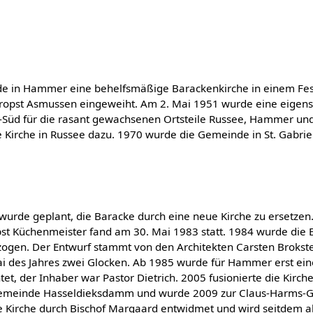
e in Hammer eine behelfsmäßige Barackenkirche in einem Fest
Propst Asmussen eingeweiht. Am 2. Mai 1951 wurde eine eige
Süd für die rasant gewachsenen Ortsteile Russee, Hammer u
 Kirche in Russee dazu. 1970 wurde die Gemeinde in St. Gabr
wurde geplant, die Baracke durch eine neue Kirche zu ersetzen
st Küchenmeister fand am 30. Mai 1983 statt. 1984 wurde die
zogen. Der Entwurf stammt von den Architekten Carsten Brokste
Mai des Jahres zwei Glocken. Ab 1985 wurde für Hammer erst ein
htet, der Inhaber war Pastor Dietrich. 2005 fusionierte die Kir
emeinde Hasseldieksdamm und wurde 2009 zur Claus-Harms-
Kirche durch Bischof Margaard entwidmet und wird seitdem al