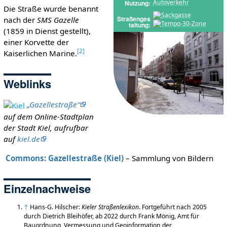
Autoverkehr
Nutzung
Die Straße wurde benannt
Straßenges
nach der
SMS Gazelle
taltung
(1859 in Dienst gestellt),
einer Korvette der
[
2
]
Kaiserlichen Marine.
Weblinks
„Gazellestraße“
auf dem Online-Stadtplan
der Stadt Kiel, aufrufbar
auf
kiel.de
Commons: Gazellestraße (Kiel)
– Sammlung von Bildern
Einzelnachweise
↑
Hans-G. Hilscher:
Kieler Straßenlexikon
. Fortgeführt nach 2005
durch Dietrich Bleihöfer, ab 2022 durch Frank Mönig, Amt für
Bauordnung, Vermessung und Geoinformation der