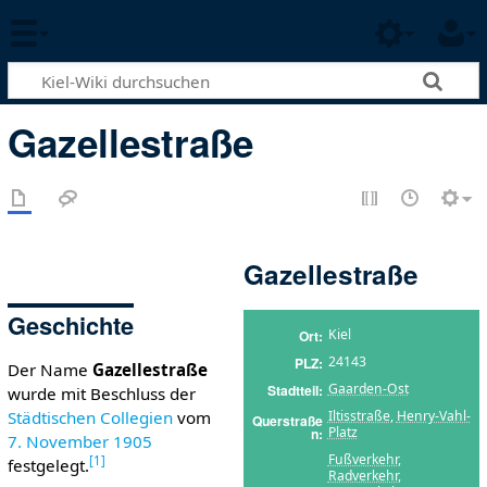
Gazellestraße
Gazellestraße
Geschichte
Kiel
Ort
24143
PLZ
Der Name
Gazellestraße
Gaarden-Ost
Stadtteil
wurde mit Beschluss der
Iltisstraße
,
Henry-Vahl-
Städtischen Collegien
vom
Querstraße
Platz
n
7. November
1905
Fußverkehr
,
[
1
]
festgelegt.
Radverkehr
,