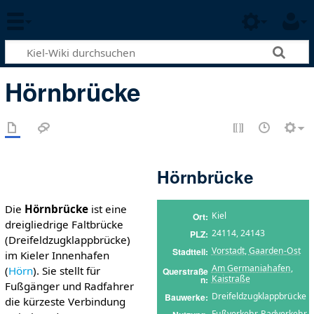
Hörnbrücke
Hörnbrücke
Die
Hörnbrücke
ist eine
Kiel
Ort
dreigliedrige Faltbrücke
24114, 24143
PLZ
(Dreifeldzugklappbrücke)
Vorstadt
,
Gaarden-Ost
Stadtteil
im Kieler Innenhafen
Am Germaniahafen
,
(
Hörn
). Sie stellt für
Querstraße
Kaistraße
n
Fußgänger und Radfahrer
Dreifeldzugklappbrücke
Bauwerke
die kürzeste Verbindung
Fußverkehr
,
Radverkehr