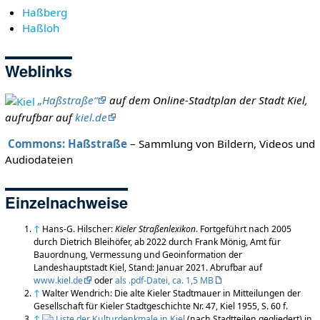
Haßberg
Haßloh
Weblinks
„Haßstraße“
auf dem Online-Stadtplan der Stadt Kiel,
aufrufbar auf
kiel.de
Commons: Haßstraße
– Sammlung von Bildern, Videos und
Audiodateien
Einzelnachweise
↑
Hans-G. Hilscher:
Kieler Straßenlexikon
. Fortgeführt nach 2005
durch Dietrich Bleihöfer, ab 2022 durch Frank Mönig, Amt für
Bauordnung, Vermessung und Geoinformation der
Landeshauptstadt Kiel, Stand: Januar 2021. Abrufbar auf
www.kiel.de
oder
als .pdf-Datei, ca. 1,5 MB
↑
Walter Wendrich: Die alte Kieler Stadtmauer in Mitteilungen der
Gesellschaft für Kieler Stadtgeschichte Nr. 47, Kiel 1955, S. 60 f.
↑
Liste der Kulturdenkmale in Kiel
(nach Stadtteilen gegliedert) in