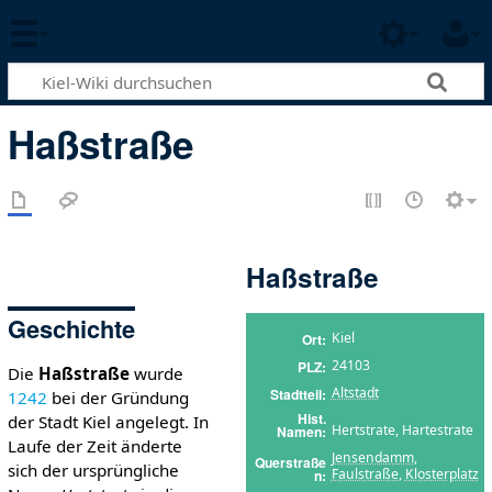
Haßstraße
Haßstraße
Geschichte
Kiel
Ort
24103
PLZ
Die
Haßstraße
wurde
Altstadt
Stadtteil
1242
bei der Gründung
Hist.
der Stadt Kiel angelegt. In
Hertstrate, Hartestrate
Namen
Laufe der Zeit änderte
Jensendamm
,
Querstraße
sich der ursprüngliche
Faulstraße
,
Klosterplatz
n