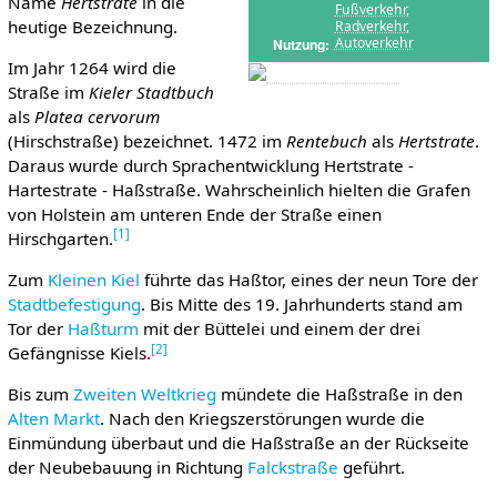
Name
Hertstrate
in die
Fußverkehr
,
heutige Bezeichnung.
Radverkehr
,
Autoverkehr
Nutzung
Im Jahr 1264 wird die
Straße im
Kieler Stadtbuch
als
Platea cervorum
(Hirschstraße) bezeichnet. 1472 im
Rentebuch
als
Hertstrate
.
Daraus wurde durch Sprachentwicklung Hertstrate -
Hartestrate - Haßstraße. Wahrscheinlich hielten die Grafen
von Holstein am unteren Ende der Straße einen
[
1
]
Hirschgarten.
Zum
Kleinen Kiel
führte das Haßtor, eines der neun Tore der
Stadtbefestigung
. Bis Mitte des 19. Jahrhunderts stand am
Tor der
Haßturm
mit der Büttelei und einem der drei
[
2
]
Gefängnisse Kiels.
Bis zum
Zweiten Weltkrieg
mündete die Haßstraße in den
Alten Markt
. Nach den Kriegszerstörungen wurde die
Einmündung überbaut und die Haßstraße an der Rückseite
der Neubebauung in Richtung
Falckstraße
geführt.