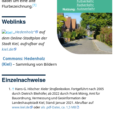
dabei um eine alte
Fußverkehr
,
Radverkehr
,
[
1
]
Flurbezeichnung.
Autoverkehr
Nutzung
Weblinks
„Hedenholz“
auf
dem Online-Stadtplan der
Stadt Kiel, aufrufbar auf
kiel.de
Commons: Hedenholz
(Kiel)
– Sammlung von Bildern
Einzelnachweise
↑
Hans-G. Hilscher:
Kieler Straßenlexikon
. Fortgeführt nach 2005
durch Dietrich Bleihöfer, ab 2022 durch Frank Mönig, Amt für
Bauordnung, Vermessung und Geoinformation der
Landeshauptstadt Kiel, Stand: Januar 2021. Abrufbar auf
www.kiel.de
oder
als .pdf-Datei, ca. 1,5 MB