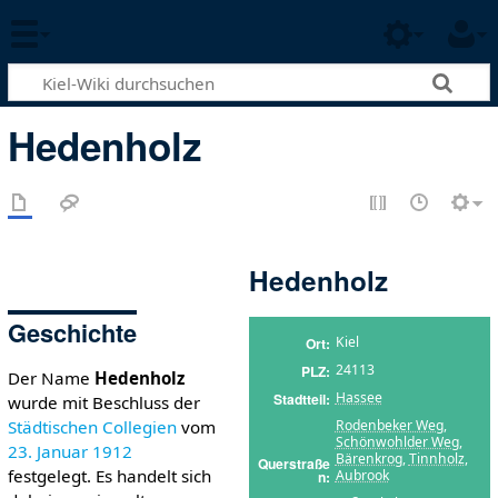
Hedenholz
Hedenholz
Geschichte
Kiel
Ort
24113
PLZ
Der Name
Hedenholz
Hassee
Stadtteil
wurde mit Beschluss der
Rodenbeker Weg
,
Städtischen Collegien
vom
Schönwohlder Weg
,
23. Januar
1912
Bärenkrog
,
Tinnholz
,
Querstraße
festgelegt. Es handelt sich
Aubrook
n