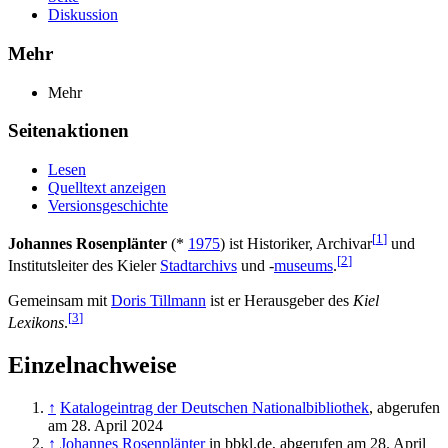
Diskussion
Mehr
Mehr
Seitenaktionen
Lesen
Quelltext anzeigen
Versionsgeschichte
[
1
]
Johannes Rosenplänter
(*
1975
) ist Historiker, Archivar
und
[
2
]
Institutsleiter des Kieler
Stadtarchivs
und -
museums
.
Gemeinsam mit
Doris Tillmann
ist er Herausgeber des
Kiel
[
3
]
Lexikons
.
Einzelnachweise
↑
Katalogeintrag der Deutschen Nationalbibliothek
, abgerufen
am 28. April 2024
↑
Johannes Rosenplänter
in bbkl.de, abgerufen am 28. April