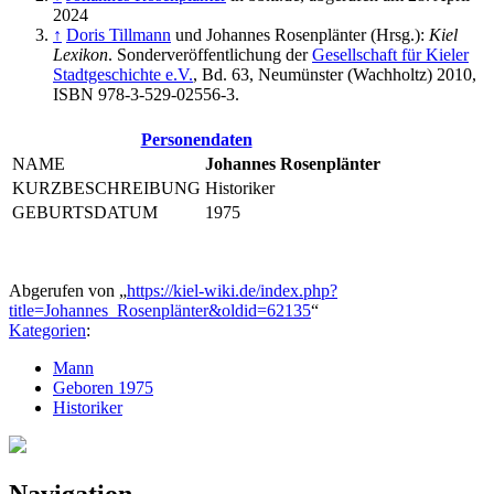
2024
↑
Doris Tillmann
und
Johannes Rosenplänter
(Hrsg.):
Kiel
Lexikon
. Sonderveröffentlichung der
Gesellschaft für Kieler
Stadtgeschichte e.V.
, Bd. 63, Neumünster (Wachholtz) 2010,
ISBN 978-3-529-02556-3.
Personendaten
NAME
Johannes Rosenplänter
KURZBESCHREIBUNG
Historiker
GEBURTSDATUM
1975
Abgerufen von „
https://kiel-wiki.de/index.php?
title=Johannes_Rosenplänter&oldid=62135
“
Kategorien
:
Mann
Geboren 1975
Historiker
Navigation