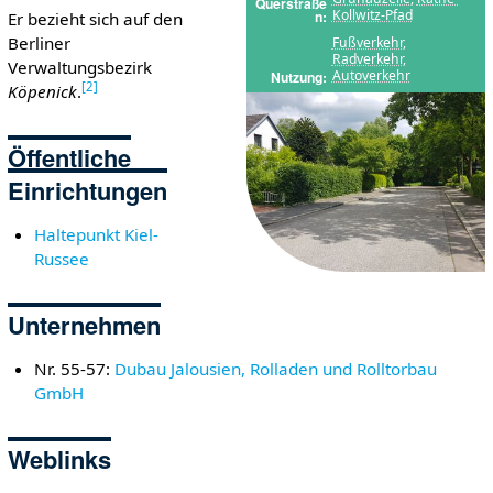
Querstraße
Kollwitz-Pfad
n
Er bezieht sich auf den
Berliner
Fußverkehr
,
Radverkehr
,
Verwaltungsbezirk
Autoverkehr
Nutzung
[
2
]
Köpenick
.
Öffentliche
Einrichtungen
Haltepunkt Kiel-
Russee
Unternehmen
Nr. 55-57:
Dubau Jalousien, Rolladen und Rolltorbau
GmbH
Weblinks