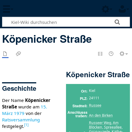
Köpenicker Straße
Köpenicker Straße
Geschichte
Kiel
Ort
24111
PLZ
Der Name
Köpenicker
Russee
Stadtteil
Straße
wurde am
15.
Anschlusss
März
1979
von der
An den Birken
traßen
Ratsversammlung
Russeer Weg
,
Am
[
1
]
festgelegt.
Blöcken
,
Spreeallee
,
Grünauzeile
,
Käthe-