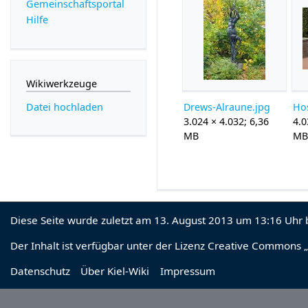
Gemeinschafts­portal
Hilfe
Wikiwerkzeuge
Drews-Alraune.jpg
Datei hochladen
3.024 × 4.032; 6,36
4.0
MB
M
Diese Seite wurde zuletzt am 13. August 2013 um 13:16 Uhr 
Der Inhalt ist verfügbar unter der Lizenz
Creative Commons „
Datenschutz
Über Kiel-Wiki
Impressum