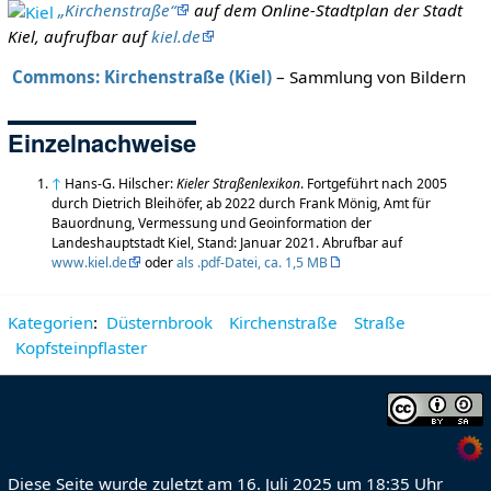
„Kirchenstraße“
auf dem Online-Stadtplan der Stadt
Kiel, aufrufbar auf
kiel.de
Commons: Kirchenstraße (Kiel)
– Sammlung von Bildern
Einzelnachweise
↑
Hans-G. Hilscher:
Kieler Straßenlexikon
. Fortgeführt nach 2005
durch Dietrich Bleihöfer, ab 2022 durch Frank Mönig, Amt für
Bauordnung, Vermessung und Geoinformation der
Landeshauptstadt Kiel, Stand: Januar 2021. Abrufbar auf
www.kiel.de
oder
als .pdf-Datei, ca. 1,5 MB
Kategorien
:
Düsternbrook
Kirchenstraße
Straße
Kopfsteinpflaster
Diese Seite wurde zuletzt am 16. Juli 2025 um 18:35 Uhr