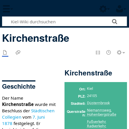
Kirchenstraße
Kirchenstraße
Geschichte
Kiel
Ort
24105
PLZ
Der Name
Düsternbrook
Stadtteil
Kirchenstraße
wurde mit
Niemannsweg
,
Beschluss der
Städtischen
Querstraße
Hohenbergstraße
n
Collegien
vom
7. Juni
Fußverkehr
,
1878
festgelegt. Er
Radverkehr
,