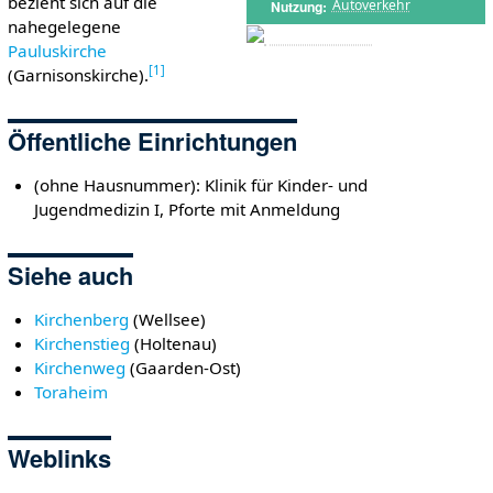
bezieht sich auf die
Autoverkehr
Nutzung
nahegelegene
Pauluskirche
[
1
]
(Garnisonskirche).
Öffentliche Einrichtungen
(ohne Hausnummer): Klinik für Kinder- und
Jugendmedizin I, Pforte mit Anmeldung
Siehe auch
Kirchenberg
(Wellsee)
Kirchenstieg
(Holtenau)
Kirchenweg
(Gaarden-Ost)
Toraheim
Weblinks