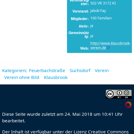
502 VR 3172 KI
ster
Jakob Fay
Vorstand
100 Familien
Mitglieder
ja
Aktiv
Gemeinnütz
ja
ig
http://www.klausbrook-
verein.de
Web
Kategorien
:
Feuerbachstraße
Suchsdorf
Verein
Verein ohne Bild
Klausbrook
Diese Seite wurde zuletzt am 24. Mai 2018 um 10:41 Uhr
bearbeitet.
Der Inhalt ist verfügbar unter der Lizenz
Creative Commons