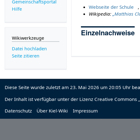
Gemeinschafts­portal
Webseite der Schule
Hilfe
Wikipedia:
„Matthias Cl
Einzelnachweise
Wikiwerkzeuge
Datei hochladen
Seite zitieren
Diese Seite wurde zuletzt am 23. Mai 2026 um 20:05 Uhr bea
Der Inhalt ist verfügbar unter der Lizenz
Creative Commons „
Datenschutz
Über Kiel-Wiki
Impressum