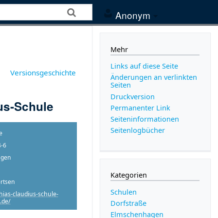
Anonym
Mehr
Links auf diese Seite
Versionsgeschichte
Änderungen an verlinkten
Seiten
Druckversion
us-Schule
Permanenter Link
Seiten­­informationen
Seitenlogbücher
e
-6
agen
Kategorien
rtsen
Schulen
hias-claudius-schule-
z.de/
Dorfstraße
Elmschenhagen