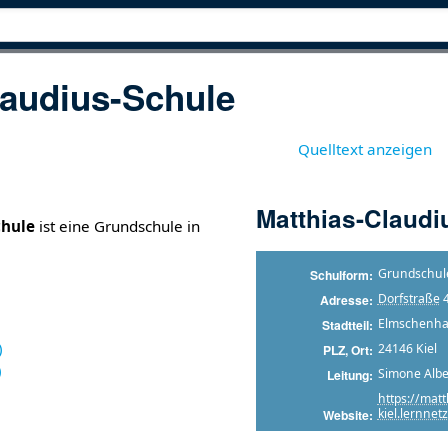
laudius-Schule
Quelltext anzeigen
Matthias-Claudi
chule
ist eine Grundschule in
Grundschul
Schulform
Dorfstraße
4
Adresse
Elmschenh
Stadtteil
)
24146 Kiel
PLZ, Ort
)
Simone Albe
Leitung
https://matt
kiel.lernnet
Website