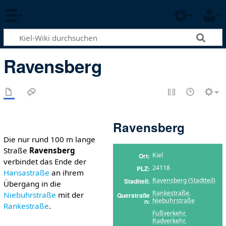
Ravensberg
Ravensberg
Die nur rund 100 m lange
Straße
Ravensberg
Kiel
Ort
verbindet das Ende der
24118
PLZ
Hansastraße
an ihrem
Ravensberg (Stadtteil)
Stadtteil
Übergang in die
Rankestraße
,
Niebuhrstraße
mit der
Querstraße
Niebuhrstraße
n
Rankestraße
.
Fußverkehr
,
Radverkehr
,