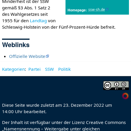
Minderheit ist der SSW
gemäß §3 Abs. 1 Satz 2
ssw-sh.de
Homepage
des Wahlgesetzes seit
1955 für den
Landtag
von
Schleswig-Holstein von der Fünf-Prozent-Hürde befreit.
Weblinks
Offizielle Website
Kategorien
:
Partei
SSW
Politik
Diese Seite wurde zuletzt am 23. Dezember 2022 um
14:00 Uhr bearbeitet.
Der Inhalt ist verfügbar unter der Lizenz
Creative Commons
„Namensnennung – Weitergabe unter gleichen