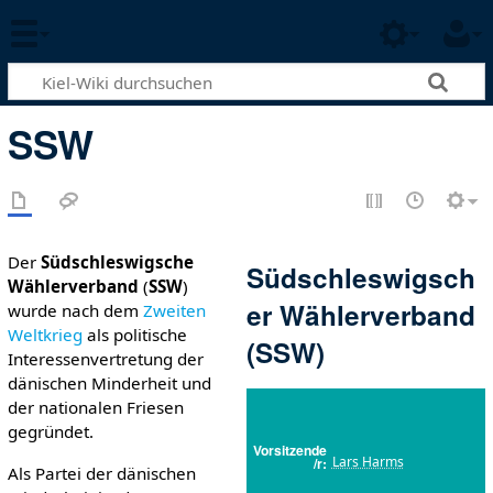
SSW
Der
Südschleswigsche
Südschleswigsch
Wählerverband
(
SSW
)
er Wählerverband
wurde nach dem
Zweiten
Weltkrieg
als politische
(SSW)
Interessenvertretung der
dänischen Minderheit und
der nationalen Friesen
gegründet.
Vorsitzende
Lars Harms
/r
Als Partei der dänischen