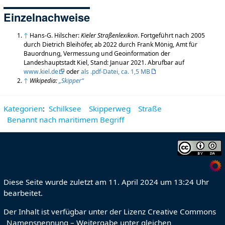
Einzelnachweise
↑
Hans-G. Hilscher:
Kieler Straßenlexikon
. Fortgeführt nach 2005
durch Dietrich Bleihöfer, ab 2022 durch Frank Mönig, Amt für
Bauordnung, Vermessung und Geoinformation der
Landeshauptstadt Kiel, Stand: Januar 2021. Abrufbar auf
www.kiel.de
oder
als .pdf-Datei, ca. 1,5 MB
↑
Wikipedia:
„Skipper“
Kategorien
:
Schilksee
Skipperweg
Straße
Benannt nach maritimem Begriff
Diese Seite wurde zuletzt am 11. April 2024 um 13:24 Uhr
bearbeitet.
Der Inhalt ist verfügbar unter der Lizenz
Creative Commons
„Namensnennung – Weitergabe unter gleichen