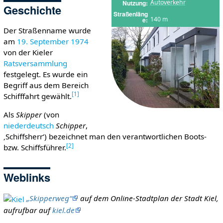
Autoverkehr
Nutzung
Geschichte
Straßenläng
140 m
e
Der Straßenname wurde
am
19. September
1974
von der Kieler
Ratsversammlung
festgelegt. Es wurde ein
Begriff aus dem Bereich
[
1
]
Schifffahrt gewählt.
Als
Skipper
(von
niederdeutsch
Schipper
,
‚Schiffsherr‘) bezeichnet man den verantwortlichen Boots-
[
2
]
bzw. Schiffsführer.
Weblinks
„Skipperweg“
auf dem Online-Stadtplan der Stadt Kiel,
aufrufbar auf
kiel.de