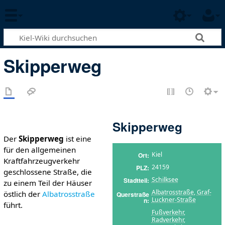
Skipperweg
Skipperweg
Der
Skipperweg
ist eine
für den allgemeinen
Kiel
Ort
Kraftfahrzeugverkehr
24159
PLZ
geschlossene Straße, die
Schilksee
Stadtteil
zu einem Teil der Häuser
Albatrosstraße
,
Graf-
östlich der
Albatrosstraße
Querstraße
Luckner-Straße
n
führt.
Fußverkehr
,
Radverkehr
,