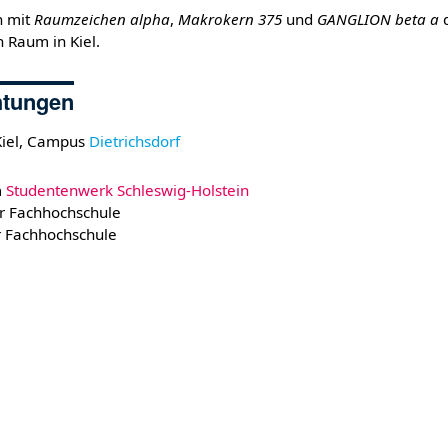
h mit
Raumzeichen alpha
,
Makrokern 375
und
GANGLION beta a
d
n Raum in Kiel.
chtungen
Kiel, Campus
Dietrichsdorf
m
Studentenwerk Schleswig-Holstein
er Fachhochschule
er Fachhochschule