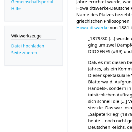
Jahre errichtet wurde, war
Gemeinschafts­portal
Howaldtswerke-Deutsche W
Hilfe
Name des Platzes bezieht 
griechischen Philosophen,
Howaldtswerke
von 1881 b
Wikiwerkzeuge
„1879/80 [...] wurde 
ging um zwei Dampfer
Datei hochladen
DIOGENES (#39) und S
Seite zitieren
Daß es mit diesen be
Jahres, als ein Komm
Dieser spektakuläre 
Blätterwald. Aufgrun
Handels-, sondern in
tatsächlichen Auftra
sich schnell die [...
steckte. Das war ins
„Salpeterkrieg“ (187
heute – noch nicht g
Deutschen Reichs, den