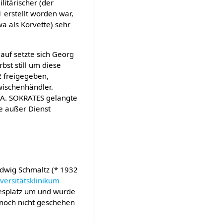
itärischer (der
1 erstellt worden war,
wa als Korvette) sehr
auf setzte sich Georg
bst still um diese
2 freigegeben,
wischenhändler.
KA. SOKRATES gelangte
re außer Dienst
udwig Schmaltz (* 1932
versitätsklinikum
esplatz um und wurde
g noch nicht geschehen