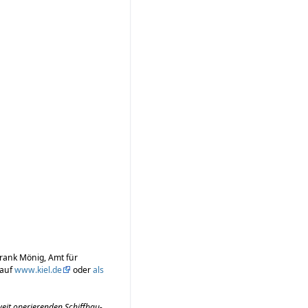
Frank Mönig, Amt für
 auf
www.kiel.de
oder
als
weit operierenden Schiffbau-