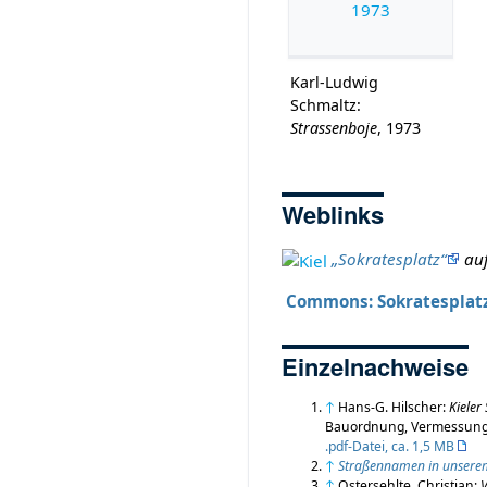
Karl-Ludwig
Schmaltz:
Strassenboje
, 1973
Weblinks
„Sokratesplatz“
auf
Commons: Sokratesplatz 
Einzelnachweise
↑
Hans-G. Hilscher:
Kieler
Bauordnung, Vermessung u
.pdf-Datei, ca. 1,5 MB
↑
Straßennamen in unserem 
↑
Ostersehlte, Christian:
V