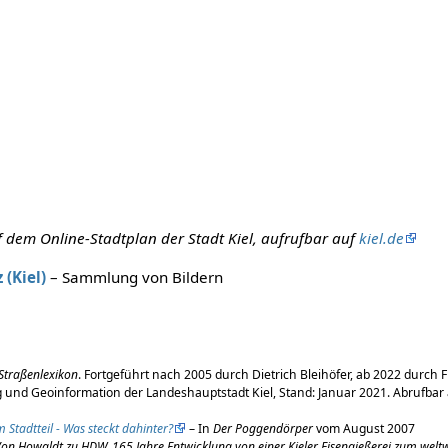
 dem Online-Stadtplan der Stadt Kiel, aufrufbar auf
kiel.de
(Kiel)
– Sammlung von Bildern
 Straßenlexikon
. Fortgeführt nach 2005 durch Dietrich Bleihöfer, ab 2022 durch 
nd Geoinformation der Landeshauptstadt Kiel, Stand: Januar 2021. Abrufbar
Stadtteil - Was steckt dahinter?
– In
Der Poggendörper
vom August 2007
on Howaldt zu HDW. 165 Jahre Entwicklung von einer Kieler Eisengießerei zum welt