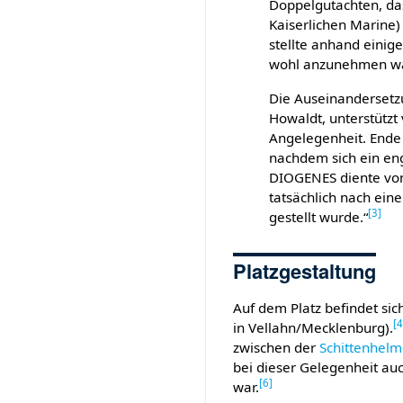
Doppelgutachten, das
Kaiserlichen Marine) 
stellte anhand einige
wohl anzunehmen wa
Die Auseinandersetzu
Ho­waldt, unterstützt
Angelegenheit. Ende
nachdem sich ein eng
DIOGENES diente von
tatsächlich nach eine
[
3
]
gestellt wurde.“
Platzgestaltung
Auf dem Platz befindet sich
[
in Vellahn/Mecklenburg).
zwischen der
Schittenhelm
bei dieser Gelegenheit auc
[
6
]
war.