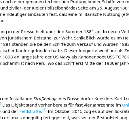
 nach einer genauen technischen Prüfung beider Schiffe von mil
und ziviler (der Kieler Polizeibehörde) Seite am 25. August 188
r eindeutiger Einbauten fest, daß eine militärische Nutzung (et
r.
ng in der Presse hielt über den Sommer 1881 an. In deren Verl
 von juristischem Beistand, zur Wehr. Schließlich wurde es im Her
 1881 standen die beiden Schiffe zum Verkauf und wurden 188
lischer Käufer gefunden hatte. Dieser fungierte wohl nur als Z
 1898 an lange Jahre der US Navy als Kanonenboot USS TOPE
r Schamfrist nach Peru, wo das Schiff erst Mitte der 1930er Jah
 die Installation
Straßenboje
des Düsseldorfer Künstlers Karl-L
4
]
Das Objekt stand vorher bereits für fast vier Jahrzehnte im
Uni
[
5
]
-
und der
Feldstraße
.
Im Oktober 2015 zog es auf den Sokrat
h erstmals endgültig fertiggestellt, was seit der Erstaufstellun