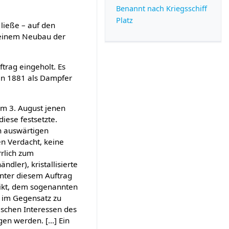
Benannt nach Kriegsschiff
Platz
ließe – auf den
h einem Neubau der
ftrag eingeholt. Es
den 1881 als Dampfer
am 3. August jenen
iese festsetzte.
ch auswärtigen
en Verdacht, keine
rrlich zum
dler), kristallisierte
hinter diesem Auftrag
flikt, dem sogenannten
– im Gegensatz zu
tischen Interessen des
en werden. [...] Ein