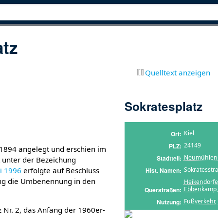
atz
Quelltext anzeigen
Sokratesplatz
Kiel
Ort
24149
PLZ
894 angelegt und erschien im
Neumühlen-
Stadtteil
 unter der Bezeichung
Sokratesstr
i
1996
erfolgte auf Beschluss
Hist. Namen
ng die Umbenennung in den
Heikendorf
Ebbenkamp
Querstraßen
Fußverkehr
,
Nutzung
 Nr. 2, das Anfang der 1960er-