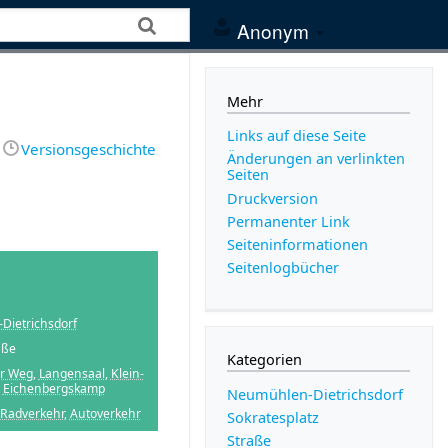
Anonym
Mehr
Links auf diese Seite
Versionsgeschichte
Änderungen an verlinkten
Seiten
Druckversion
Permanenter Link
Seiten­­informationen
Seitenlogbücher
Dietrichsdorf
aße
Kategorien
er Weg
,
Langensaal
,
Klein-
,
Eichenbergskamp
Neumühlen-Dietrichsdorf
Radverkehr
,
Autoverkehr
Sokratesplatz
Straße