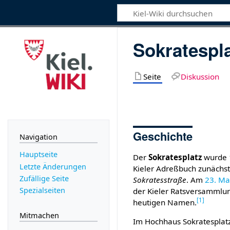
Sokratespl
Seite
Diskussion
Geschichte
Navigation
Hauptseite
Der
Sokratesplatz
wurde 1
Letzte Änderungen
Kieler Adreßbuch zunächst
Zufällige Seite
Sokratesstraße
. Am
23. Ma
Spezialseiten
der Kieler Ratsversammlu
[
1
]
heutigen Namen.
Mitmachen
Im Hochhaus Sokratesplatz