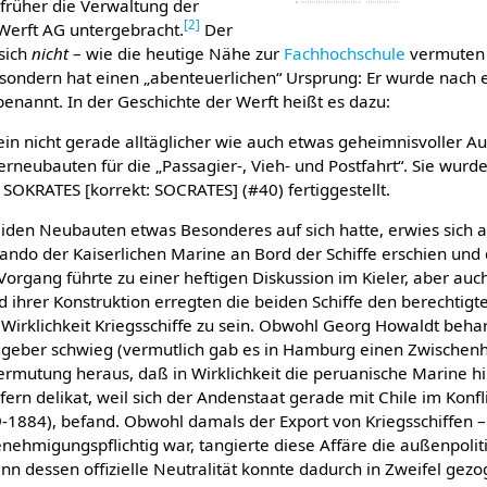
 früher die Verwaltung der
[
2
]
erft AG untergebracht.
Der
sich
nicht
– wie die heutige Nähe zur
Fachhochschule
vermuten 
 sondern hat einen „abenteuerlichen“ Ursprung: Er wurde nac
enannt. In der Geschichte der Werft heißt es dazu:
ein nicht gerade alltäglicher wie auch etwas geheimnisvoller Au
neubauten für die „Passagier-, Vieh- und Postfahrt“. Sie wur
OKRATES [korrekt: SOCRATES] (#40) fertiggestellt.
iden Neubauten etwas Besonderes auf sich hatte, erwies sich 
ando der Kaiserlichen Marine an Bord der Schiffe erschien und d
Vorgang führte zu einer heftigen Diskussion im Kieler, aber au
d ihrer Kon­struktion erregten die beiden Schiffe den berechtigt
 Wirklichkeit Kriegs­schiffe zu sein. Obwohl Georg Howaldt beha
ggeber schwieg (vermutlich gab es in Hamburg einen Zwischenhän
] Vermutung heraus, daß in Wirklichkeit die peruanische Marine 
ofern delikat, weil sich der Andenstaat gerade mit Chile im Kon
9-1884), befand. Obwohl damals der Export von Kriegsschiffen 
enehmigungs­pflichtig war, tangierte diese Affäre die außenpoli
n dessen offizielle Neutralität konnte dadurch in Zweifel gezog