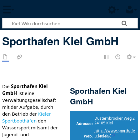
Sporthafen Kiel GmbH
Die
Sporthafen Kiel
Sporthafen Kiel
GmbH
ist eine
GmbH
Verwaltungsgesellschaft
mit der Aufgabe, durch
den Betrieb der
Kieler
Düsternbrooker Weg
2
Sportboothäfen
den
24105 Kiel
Adresse
Wassersport mitsamt der
https://www.sporthafe
Jugend- und
n-kiel.de/
Web