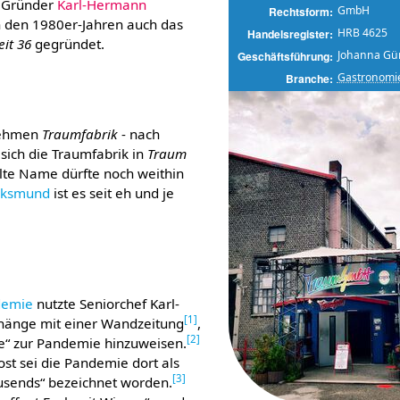
r Gründer
Karl-Hermann
GmbH
Rechtsform
 den 1980er-Jahren auch das
HRB 4625
Handelsregister
eit 36
gegründet.
Johanna Gü
Geschäftsführung
Gastronomi
Branche
nehmen
Traumfabrik
- nach
sich die Traumfabrik in
Traum
te Name dürfte noch weithin
olksmund
ist es seit eh und je
demie
nutzte Seniorchef Karl-
[
1
]
hänge mit einer Wandzeitung
,
[
2
]
e“ zur Pandemie hinzuweisen.
t sei die Pandemie dort als
[
3
]
usends“ bezeichnet worden.