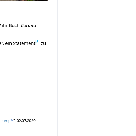
H
ihr Buch
Corona
[
5
]
r, ein Statement
zu
eitung
", 02.07.2020