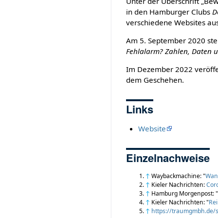
Unter der Überschrift „Be
in den Hamburger Clubs
D
verschiedene Websites au
Am 5. September 2020 stell
Fehlalarm? Zahlen, Daten 
Im Dezember 2022 veröffen
dem Geschehen.
Links
Website
Einzelnachweise
↑
Waybackmachine: "
Wan
↑
Kieler Nachrichten:
Coro
↑
Hamburg Morgenpost: 
↑
Kieler Nachrichten: "
Rei
↑
https://traumgmbh.de/