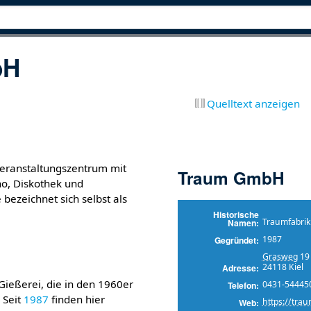
bH
Quelltext anzeigen
Veranstaltungszentrum mit
Traum GmbH
no, Diskothek und
bezeichnet sich selbst als
.
Historische
Traumfabrik
Namen
1987
Gegründet
Grasweg
19
24118 Kiel
Adresse
Gießerei, die in den 1960er
0431-54445
Telefon
 Seit
1987
finden hier
https://tra
Web