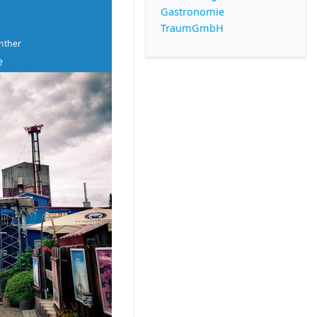
Gastronomie
TraumGmbH
nther
e