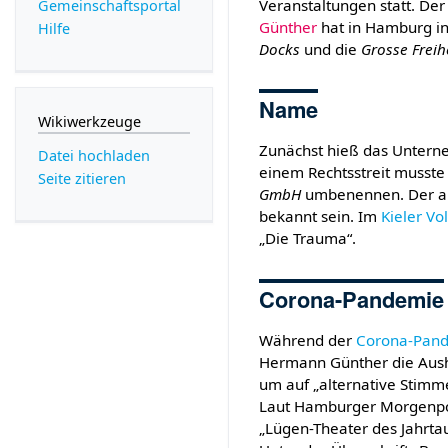
Veranstaltungen statt. De
Gemeinschafts­portal
Günther
hat in Hamburg in
Hilfe
Docks
und die
Grosse Freih
Name
Wikiwerkzeuge
Zunächst hieß das Unter
Datei hochladen
einem Rechtsstreit musste 
Seite zitieren
GmbH
umbenennen. Der al
bekannt sein. Im
Kieler V
„Die Trauma“.
Corona-Pandemie
Während der
Corona-Pan
Hermann Günther die Aus
um auf „alternative Stimm
Laut Hamburger Morgenpos
„Lügen-Theater des Jahrta