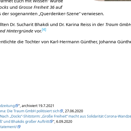
waffnet Euch mit Wissen“ wurde
ocks
und
Grosse Freiheit 36
auf
s der sogenannten „Querdenker-Szene“ verwiesen.
ten Dr. Sucharit Bhakdi und Dr. Karina Reiss in der
Traum Gmb
[
4
]
und Hintergründe
vor.
tlichte die Tochter von Karl-Hermann Günther, Johanna Günthe
dzeitung
", archiviert 19.7.2021
na: Die Traum GmbH politisiert sich
, 27.06.2020
"
Nach „Docks“-Shitstorm: „Große Freiheit“ macht aus Solidarität Corona-Wandz
ß’ und Bhakdis großer Auftritt
", 6.09.2020
statement/