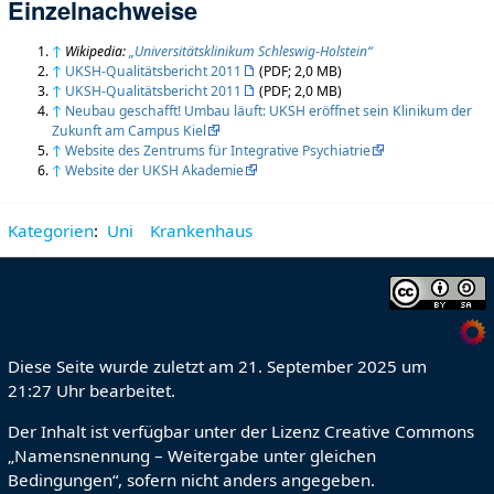
Einzelnachweise
↑
Wikipedia:
„Universitätsklinikum Schleswig-Holstein“
↑
UKSH-Qualitätsbericht 2011
(PDF; 2,0 MB)
↑
UKSH-Qualitätsbericht 2011
(PDF; 2,0 MB)
↑
Neubau geschafft! Umbau läuft: UKSH eröffnet sein Klinikum der
Zukunft am Campus Kiel
↑
Website des Zentrums für Integrative Psychiatrie
↑
Website der UKSH Akademie
Kategorien
:
Uni
Krankenhaus
Diese Seite wurde zuletzt am 21. September 2025 um
21:27 Uhr bearbeitet.
Der Inhalt ist verfügbar unter der Lizenz
Creative Commons
„Namensnennung – Weitergabe unter gleichen
Bedingungen“
, sofern nicht anders angegeben.