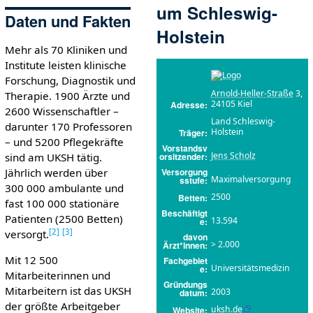
um Schleswig-
Daten und Fakten
Holstein
Mehr als 70 Kliniken und
Institute leisten klinische
Forschung, Diagnostik und
Arnold-Heller-Straße
3,
Therapie. 1900 Ärzte und
24105 Kiel
Adresse
2600 Wissenschaftler –
Land Schleswig-
darunter 170 Professoren
Holstein
Träger
– und 5200 Pflegekräfte
Vorstandsv
Jens Scholz
orsitzender
sind am UKSH tätig.
Versorgung
Jährlich werden über
Maximalversorgung
sstufe
300 000 ambulante und
2500
Betten
fast 100 000 stationäre
Beschäftigt
Patienten (2500 Betten)
13.594
e
[
2
]
[
3
]
versorgt.
davon
> 2.000
Ärzt*innen
Mit 12 500
Fachgebiet
Universitätsmedizin
e
Mitarbeiterinnen und
Gründungs
Mitarbeitern ist das UKSH
2003
datum
der größte Arbeitgeber
uksh.de
Website