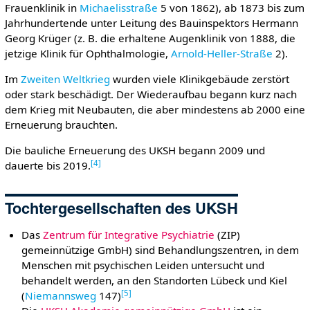
Frauenklinik in
Michaelisstraße
5 von 1862), ab 1873 bis zum
Jahrhundertende unter Leitung des Bauinspektors Hermann
Georg Krüger (z. B. die erhaltene Augenklinik von 1888, die
jetzige Klinik für Ophthalmologie,
Arnold-Heller-Straße
2).
Im
Zweiten Weltkrieg
wurden viele Klinikgebäude zerstört
oder stark beschädigt. Der Wiederaufbau begann kurz nach
dem Krieg mit Neubauten, die aber mindestens ab 2000 eine
Erneuerung brauchten.
Die bauliche Erneuerung des UKSH begann 2009 und
[
4
]
dauerte bis 2019.
Tochtergesellschaften des UKSH
Das
Zentrum für Integrative Psychiatrie
(ZIP)
gemeinnützige GmbH) sind Behandlungszentren, in dem
Menschen mit psychischen Leiden untersucht und
behandelt werden, an den Standorten Lübeck und Kiel
[
5
]
(
Niemannsweg
147)