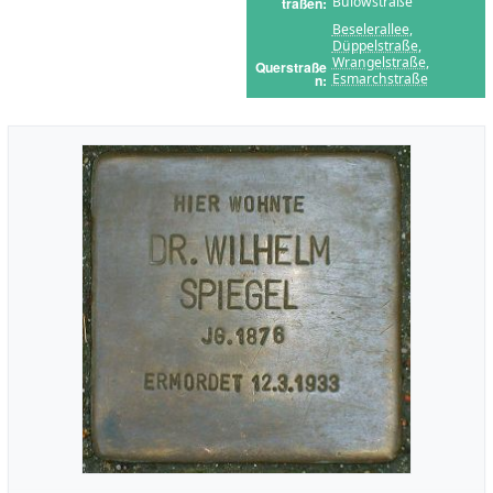
Bülowstraße
traßen
Beselerallee
,
Düppelstraße
,
Wrangelstraße
,
Querstraße
Esmarchstraße
n