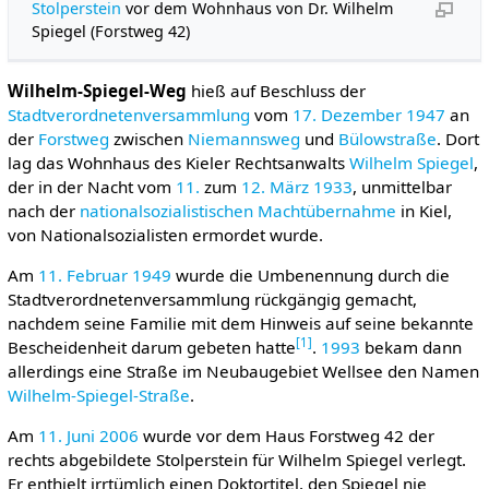
Stolperstein
vor dem Wohnhaus von Dr. Wilhelm
Spiegel (Forstweg 42)
Wilhelm-Spiegel-Weg
hieß auf Beschluss der
Stadtverordnetenversammlung
vom
17. Dezember
1947
an
der
Forstweg
zwischen
Niemannsweg
und
Bülowstraße
. Dort
lag das Wohnhaus des Kieler Rechtsanwalts
Wilhelm Spiegel
,
der in der Nacht vom
11.
zum
12. März
1933
, unmittelbar
nach der
nationalsozialistischen Machtübernahme
in Kiel,
von Nationalsozialisten ermordet wurde.
Am
11. Februar
1949
wurde die Umbenennung durch die
Stadtverordnetenversammlung rückgängig gemacht,
nachdem seine Familie mit dem Hinweis auf seine bekannte
[
1
]
Bescheidenheit darum gebeten hatte
.
1993
bekam dann
allerdings eine Straße im Neubaugebiet Wellsee den Namen
Wilhelm-Spiegel-Straße
.
Am
11. Juni
2006
wurde vor dem Haus Forstweg 42 der
rechts abgebildete Stolperstein für Wilhelm Spiegel verlegt.
Er enthielt irrtümlich einen Doktortitel, den Spiegel nie