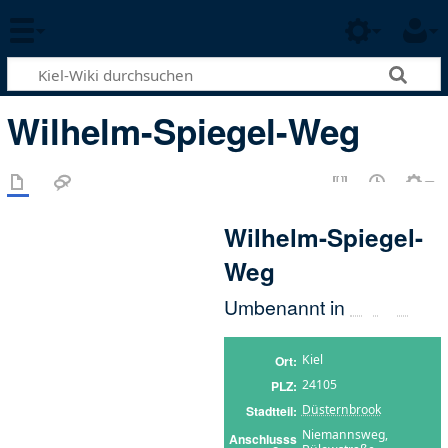
Wilhelm-Spiegel-Weg
Wilhelm-Spiegel-
Weg
Umbenannt in
Forstweg
Kiel
Ort
24105
PLZ
Düsternbrook
Stadtteil
Niemannsweg,
Anschlusss