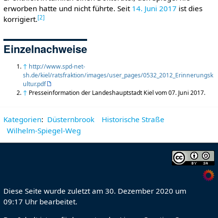
erworben hatte und nicht führte. Seit
14. Juni
2017
ist dies
[
2
]
korrigiert.
Einzelnachweise
↑
http://www.spd-net-
sh.de/kiel/ratsfraktion/images/user_pages/0532_2012_Erinnerungsk
ultur.pdf
↑
Presseinformation der Landeshauptstadt Kiel vom 07. Juni 2017.
Kategorien
:
Düsternbrook
Historische Straße
Wilhelm-Spiegel-Weg
Diese Seite wurde zuletzt am 30. Dezember 2020 um
09:17 Uhr bearbeitet.