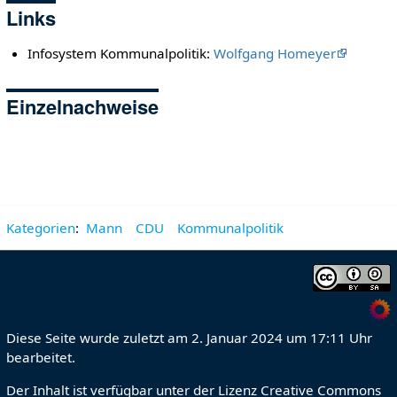
Links
Infosystem Kommunalpolitik:
Wolfgang Homeyer
Einzelnachweise
Kategorien
:
Mann
CDU
Kommunalpolitik
Diese Seite wurde zuletzt am 2. Januar 2024 um 17:11 Uhr
bearbeitet.
Der Inhalt ist verfügbar unter der Lizenz
Creative Commons