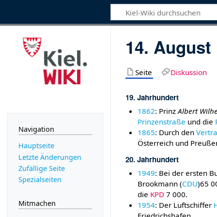
14. August
Seite
Diskussion
19. Jahrhundert
1862
: Prinz
Albert Wilh
Prinzenstraße
und die
Navigation
1865
: Durch den
Vertr
Österreich und Preußen
Hauptseite
Letzte Änderungen
20. Jahrhundert
Zufällige Seite
1949
: Bei der ersten 
Spezialseiten
Brookmann (
CDU
)65 0
die
KPD
7 000.
Mitmachen
1954
: Der Luftschiffer
Friedrichshafen.