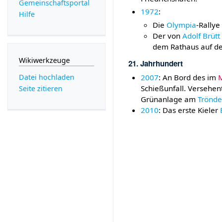
Gemeinschafts­portal
1972
:
Hilfe
Die
Olympia
-Rallye
Der von
Adolf Brütt
dem Rathaus auf d
Wikiwerkzeuge
21. Jahrhundert
2007
: An Bord des im
M
Datei hochladen
Schießunfall. Versehen
Seite zitieren
Grünanlage am
Trönde
2010
: Das erste Kieler