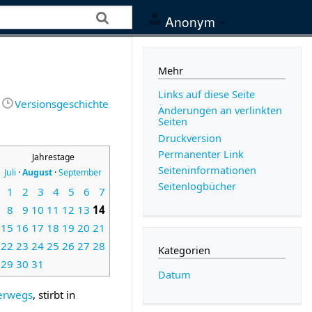
Anonym
Mehr
Links auf diese Seite
Versionsgeschichte
Änderungen an verlinkten
Seiten
Druckversion
Permanenter Link
Jahrestage
Seiten­­informationen
Juli
·
August
·
September
Seitenlogbücher
1
2
3
4
5
6
7
8
9
10
11
12
13
14
15
16
17
18
19
20
21
22
23
24
25
26
27
28
Kategorien
29
30
31
Datum
erwegs
, stirbt in