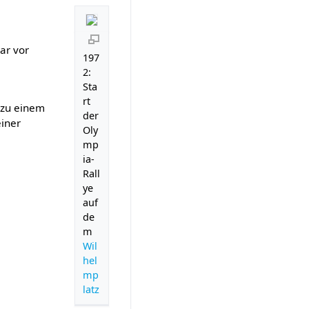
ar vor
197
2:
Sta
rt
zu einem
der
einer
Oly
mp
ia-
Rall
ye
auf
de
m
Wil
hel
mp
latz