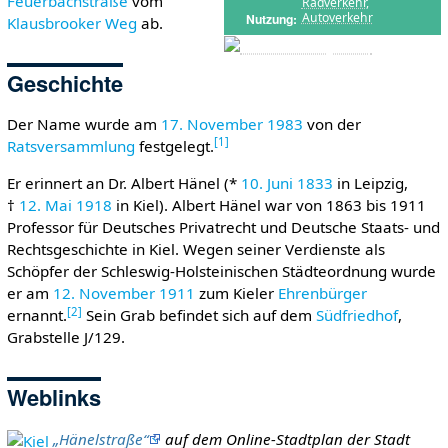
Feuerbachstraße
vom
Radverkehr
,
Autoverkehr
Nutzung
Klausbrooker Weg
ab.
Geschichte
Der Name wurde am
17. November
1983
von der
[
1
]
Ratsversammlung
festgelegt.
Er erinnert an Dr. Albert Hänel (*
10. Juni
1833
in Leipzig,
†
12. Mai
1918
in Kiel). Albert Hänel war von 1863 bis 1911
Professor für Deutsches Privatrecht und Deutsche Staats- und
Rechtsgeschichte in Kiel. Wegen seiner Verdienste als
Schöpfer der Schleswig-Holsteinischen Städteordnung wurde
er am
12. November
1911
zum Kieler
Ehrenbürger
[
2
]
ernannt.
Sein Grab befindet sich auf dem
Südfriedhof
,
Grabstelle J/129.
Weblinks
„Hänelstraße“
auf dem Online-Stadtplan der Stadt