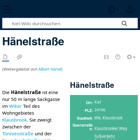
Hänelstraße
(Weitergeleitet von
Albert Hänel
)
Hänelstraße
Die
Hänelstraße
ist eine
nur 50 m lange Sackgasse
Kiel
Ort
im
Wiker
Teil des
24106
PLZ
Wohngebietes
Wik
,
Klausbrook
Stadtteil
Klausbrook
. Sie zweigt
Querstraße
zwischen der
Klausbrooker Weg
n
Tönniesstraße
und der
Fußverkehr
,