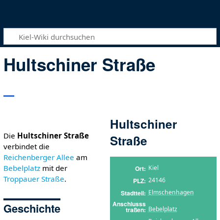
Hultschiner Straße
Hultschiner
Die
Hultschiner Straße
Straße
verbindet die
Reichenberger Allee
am
Bebelplatz
mit der
Kiel
Ort
Troppauer Straße
.
24146
PLZ
Elmschenhagen
Stadtteil
Anschlusss
Geschichte
Bebelplatz
traßen