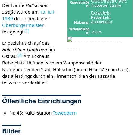
Reichenberger Allee
,
Querstraße
Der Name
Hultschiner
Troppauer Straße
n
Straße
wurde am
13. Juli
Fußverkehr
,
Radverkehr
,
1939
durch den Kieler
Autoverkehr
Nutzung
Oberbürgermeister
Straßenläng
[
1
]
festgelegt.
250 m
e
Er bezieht sich auf das
Hultschiner Ländchen
bei
[
2
]
Ostrau.
Am Eckhaus
Bebelplatz 18 findet sich ein Wappenschild der
Namengebenden Stadt Hultschin (heute Hlučín/Tschechien),
das allerdings durch ein Firmenschild an der Fassade
teilweise verdeckt ist.
Öffentliche Einrichtungen
Nr. 43: Kulturstation
Toweddern
Bilder