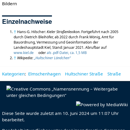
Bildern
Einzelnachweise
↑
Hans-G. Hilscher:
Kieler Straßenlexikon
. Fortgeführt nach 2005
durch Dietrich Bleihöfer, ab 2022 durch Frank Mönig, Amt für
Bauordnung, Vermessung und Geoinformation der
Landeshauptstadt Kiel, Stand: Januar 2021. Abrufbar auf
www.kiel.de
oder
als .pdf-Datei, ca. 1,5 MB
↑
Wikipedia:
„Hultschiner Ländchen“
Kategorien
:
Elmschenhagen
Hultschiner Straße
Straße
Diese Seite wurde zuletzt am 10. Juni 2024 um 11:07 Uhr
bearbeitet.