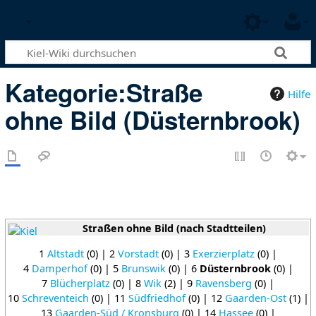
Kategorie
:
Straße
Hilfe
ohne Bild (Düsternbrook)
Straßen ohne Bild (nach Stadtteilen)
1
Altstadt
(0) | 2
Vorstadt
(0) | 3
Exerzierplatz
(0) |
4
Damperhof
(0) | 5
Brunswik
(0) | 6
Düsternbrook
(0) |
7
Blücherplatz
(0) | 8
Wik
(2) | 9
Ravensberg
(0) |
10
Schreventeich
(0) | 11
Südfriedhof
(0) | 12
Gaarden-Ost
(1) |
13
Gaarden-Süd / Kronsburg
(0) | 14
Hassee
(0) |