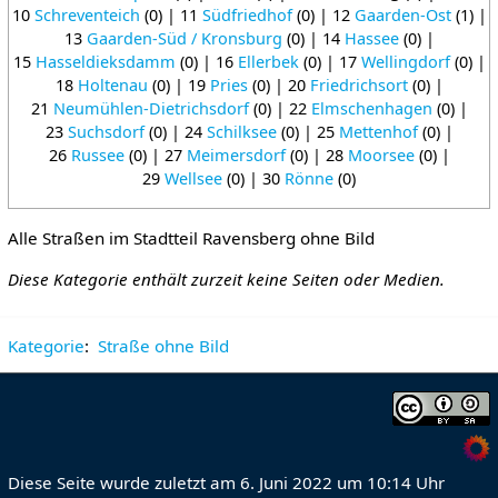
10
Schreventeich
(0) | 11
Südfriedhof
(0) | 12
Gaarden-Ost
(1) |
13
Gaarden-Süd / Kronsburg
(0) | 14
Hassee
(0) |
15
Hasseldieksdamm
(0) | 16
Ellerbek
(0) | 17
Wellingdorf
(0) |
18
Holtenau
(0) | 19
Pries
(0) | 20
Friedrichsort
(0) |
21
Neumühlen-Dietrichsdorf
(0) | 22
Elmschenhagen
(0) |
23
Suchsdorf
(0) | 24
Schilksee
(0) | 25
Mettenhof
(0) |
26
Russee
(0) | 27
Meimersdorf
(0) | 28
Moorsee
(0) |
29
Wellsee
(0) | 30
Rönne
(0)
Alle Straßen im Stadtteil Ravensberg ohne Bild
Diese Kategorie enthält zurzeit keine Seiten oder Medien.
Kategorie
:
Straße ohne Bild
Diese Seite wurde zuletzt am 6. Juni 2022 um 10:14 Uhr