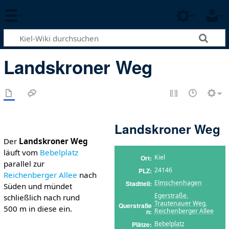
Landskroner Weg
Landskroner Weg
Der
Landskroner Weg
läuft vom
Bebelplatz
Kiel
Ort
parallel zur
24146
PLZ
Reichenberger Allee
nach
Elmschenhagen
Stadtteil
Süden und mündet
Egerstraße
,
schließlich nach rund
Trautenauer Weg
,
Querstraße
500 m in diese ein.
Reichenberger Allee
n
Bebelplatz
Plätze