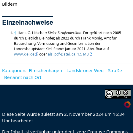
Bildern
Einzelnachweise
↑
Hans-G. Hilscher:
Kieler Straßenlexikon
. Fortgeführt nach 2005
durch Dietrich Bleihöfer, ab 2022 durch Frank Mönig, Amt für
Bauordnung, Vermessung und Geoinformation der
Landeshauptstadt Kiel, Stand: Januar 2021. Abrufbar auf
www.kiel.de
oder
als .pdf-Datei, ca. 1,5 MB
Kategorien
:
Elmschenhagen
Landskroner Weg
Straße
Benannt nach Ort
Diese Seite wurde zuletzt am 2. November 2024 um 16:34
Uhr bearbeitet.
Der Inhalt ist verfügbar unter der Lizenz
Creative Commons