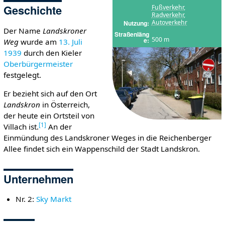
Geschichte
Fußverkehr
,
Radverkehr
,
Autoverkehr
Nutzung
Der Name
Landskroner
Straßenläng
500 m
e
Weg
wurde am
13. Juli
1939
durch den Kieler
Oberbürgermeister
festgelegt.
Er bezieht sich auf den Ort
Landskron
in Österreich,
der heute ein Ortsteil von
[
1
]
Villach ist.
An der
Einmündung des Landskroner Weges in die Reichenberger
Allee findet sich ein Wappenschild der Stadt Landskron.
Unternehmen
Nr. 2:
Sky Markt