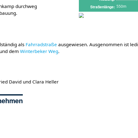
enkamp durchweg
550m
Straßenlänge
bauung.
llständig als
Fahrradstraße
ausgewiesen. Ausgenommen ist ledig
und dem
Winterbeker Weg
.
ied David und Clara Heller
rnehmen