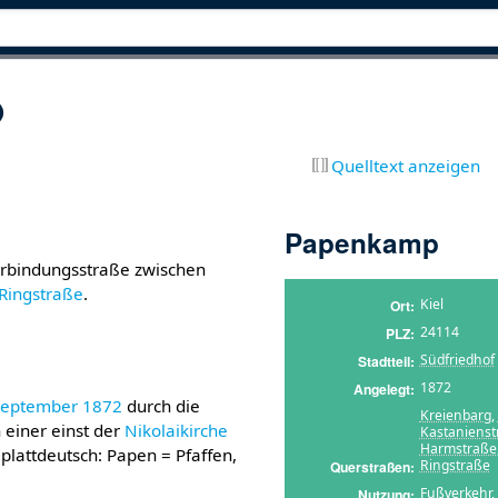
p
Quelltext anzeigen
Papenkamp
erbindungsstraße zwischen
Ringstraße
.
Kiel
Ort
24114
PLZ
Südfriedhof
Stadtteil
1872
Angelegt
September
1872
durch die
Kreienbarg
,
 einer einst der
Nikolaikirche
Kastanienst
Harmstraße
plattdeutsch: Papen = Pfaffen,
Ringstraße
Querstraßen
Fußverkehr
,
Nutzung