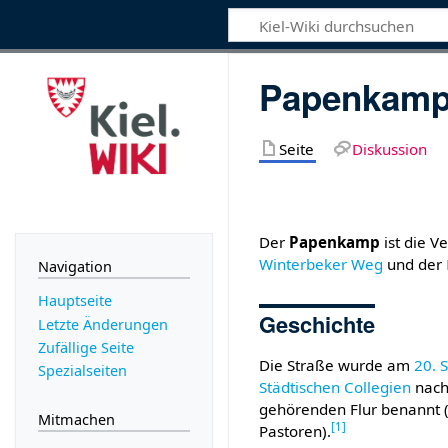
Papenkam
Seite
Diskussion
Der
Papenkamp
ist die V
Winterbeker Weg
und der
Navigation
Hauptseite
Geschichte
Letzte Änderungen
Zufällige Seite
Die Straße wurde am
20. 
Spezialseiten
Städtischen Collegien
nach
gehörenden Flur benannt (
Mitmachen
[
1
]
Pastoren).