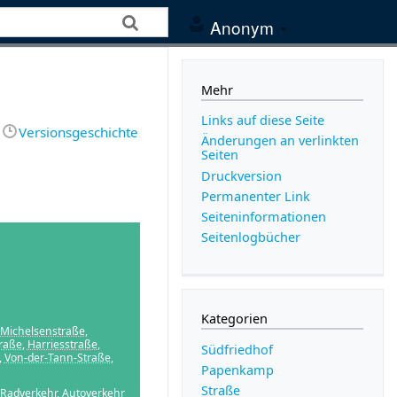
Anonym
Mehr
Links auf diese Seite
Versionsgeschichte
Änderungen an verlinkten
Seiten
Druckversion
Permanenter Link
Seiten­­informationen
Seitenlogbücher
Kategorien
Michelsenstraße
,
raße
,
Harriesstraße
,
Südfriedhof
,
Von-der-Tann-Straße
,
Papenkamp
Straße
Radverkehr
,
Autoverkehr