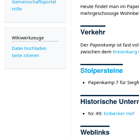
Gemeinschafts­portal
Heute findet man im Pap
Hilfe
mehrgeschossige Wohnbe
Verkehr
Wikiwerkzeuge
Der
Papenkamp
ist fast vo
Datei hochladen
zwischen dem
Kreienbarg
Seite zitieren
Stolpersteine
Papenkamp 7 für Siegfr
Historische Unte
Nr. 49:
Einbecker Hof
Weblinks