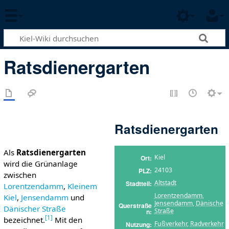
Ratsdienergarten
Ratsdienergarten
Als
Ratsdienergarten
Kiel
Ort
wird die Grünanlage
24103
PLZ
zwischen
Altstadt
Stadtteil
Lorentzendamm
,
Kleinem
Lorentzendamm
,
Kiel
,
Jensendamm
und
Jensendamm
,
Dänische
Querstraße
Dänischer Straße
Straße
n
[
1
]
bezeichnet.
Mit den
Fußverkehr
,
Radverkehr
Nutzung