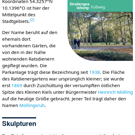
Koordinaten 54.3257°N
Straßenges
Fußweg
10.1396°O ist hier der
taltung
Mittelpunkt des
[
2
]
Stadtgebiets.
Der Name beruht auf den
ehemals dort
vorhandenen Gärten, die
von den in der Nähe
wohnenden Ratsdienern
gepflegt wurden. Die
Parkanlage trägt diese Bezeichnung seit
1938
. Die Fläche
des Ratdienergartens war ursprünglich kleiner; sie wurde
erst
1869
durch Zuschüttung der versumpften östlichen
Spitze des Kleinen Kiels unter Bürgermeister
Heinrich Mölling
auf die heutige Größe gebracht. Jener Teil trägt daher den
Namen
Möllingsruh
.
Skulpturen