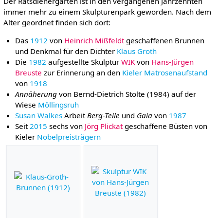
Der Ratsdienergarten ist in den vergangenen Jahrzehnten
immer mehr zu einem Skulpturenpark geworden. Nach dem
Alter geordnet finden sich dort:
Das
1912
von
Heinrich Mißfeldt
geschaffenen Brunnen
und Denkmal für den Dichter
Klaus Groth
Die
1982
aufgestellte Skulptur
WIK
von
Hans-Jürgen
Breuste
zur Erinnerung an den
Kieler Matrosenaufstand
von
1918
Annäherung
von Bernd-Dietrich Stolte (1984) auf der
Wiese
Möllingsruh
Susan Walkes
Arbeit
Berg-Teile
und
Gaia
von
1987
Seit
2015
sechs von
Jörg Plickat
geschaffene Büsten von
Kieler
Nobelpreisträgern