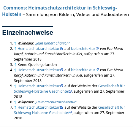
Commons: Heimatschutzarchitektur in Schleswig-
Holstein
– Sammlung von Bildern, Videos und Audiodateien
Einzelnachweise
↑
Wikipedia:
„Jean Robert Charton“
↑
Heimatschutzarchitektur
auf
kielarchitektur
von Eva-Maria
Karpf, Autorin und Kunsthistorikerin in Kiel
, aufgerufen am 27.
September 2018
↑
Keine Quelle gefunden
↑
Heimatschutzarchitektur
auf
kielarchitektur
von Eva-Maria
Karpf, Autorin und Kunsthistorikerin in Kiel
, aufgerufen am 27.
September 2018
↑
Heimatschutzarchitektur
auf der Website der
Gesellschaft für
Schleswig-Holsteine Geschichte
, aufgerufen am 27. September
2018
↑
Wikipedia:
„Heimatschutzarchitektur“
↑
Heimatschutzarchitektur
auf der Website der
Gesellschaft für
Schleswig-Holsteine Geschichte
, aufgerufen am 27. September
2018