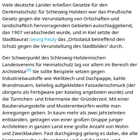
Viele deutsche Länder erließen Gesetze für den
Denkmalschutz: für Schleswig-Holstein war das Preußische
Gesetz gegen die Verunstaltung von Ortschaften und
landschaftlich hervorragenden Gebieten ausschlaggebend,
das 1907 verabschiedet wurde, und in Kiel setzte der
Stadtbaurat
Georg Pauly
das „Ortsstatut betreffend den
Schutz gegen die Verunstaltung des Stadtbildes“ durch.
Der Schwerpunkt des Schleswig-Holsteinischen
Landesvereins für Heimatschutz lag vor allem im Bereich der
[
4
]
Architektur
Sie sollte Beispiele setzen gegen
Industriebaustoffe wie Wellblech und Dachpappe, kahle
Brandmauern, beliebig aufgeklebten Fassadenschmuck (der
übrigens als Fertigware per Katalog angeboten wurde) und
die Türmchen- und Erkermanie der Gründerzeit. Mit einer
Bauberatungsstelle und Musterentwürfen wollte man
Anregungen geben. In kaum mehr als zwei Jahrzehnten
entstanden, getragen von einer großen Gruppe junger
Architekten in ganzen Land eine große Anzahl von Wohn-
und Zweckbauten. Fast durchgängig gelang es dabei, die alte
Formensprache aufzunehmen und auf die Wohn- und