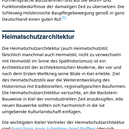
Funktionsbedürfnisse der damaligen Zeit zu übersetzen. Die
Schleswig-Holsteinische Baupflegebewegung genoß in ganz
[
5
]
Deutschland einen guten Ruf.
Heimatschutzarchitektur
Die Heimatschutzarchitektur (auch Heimatschutzstil;
fälschlich manchmal auch Heimatstil, nicht zu verwechseln
mit Heimatstil im Sinne des Späthistorismus) ist ein
Architekturstil der architektonischen Moderne, der vor und
nach dem Ersten Weltkrieg seine Blüte in Kiel erlebte. Ziel
des Heimatschutzstils war die Weiterentwicklung des
Historismus mit traditionellen, regionaltypischen Bauformen.
Die Heimatschutzarchitektur versuchte, an die Backstein-
Bauweise in Kiel der vorindustriellen Zeit anzuknüpfen. Alle
neuen Bauwerke sollten sich harmonisch in die sie
umgebende Kulturlandschaft einfügen.
Die wichtigsten Kieler Vertreter der Heimatschutzarchitektur
sind
Ernst Prinz
,
Hans Schnittger
,
Ernst Stoffers
(der sich