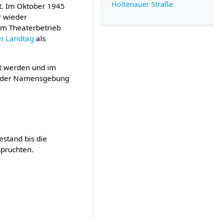
Holtenauer Straße
t. Im Oktober 1945
r
wieder
em Theaterbetrieb
en Landtag
als
zt werden und im
it der Namensgebung
estand bis die
spruchten.