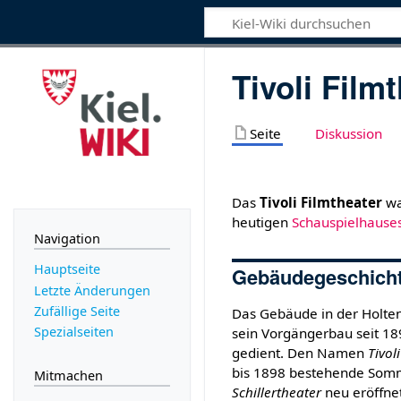
Tivoli Film
Seite
Diskussion
Das
Tivoli Filmtheater
wa
heutigen
Schauspielhause
Navigation
Hauptseite
Gebäudegeschich
Letzte Änderungen
Zufällige Seite
Das Gebäude in der Holten
Spezialseiten
sein Vorgängerbau seit 18
gedient. Den Namen
Tivoli
bis 1898 bestehende Somm
Mitmachen
Schillertheater
neu eröffne