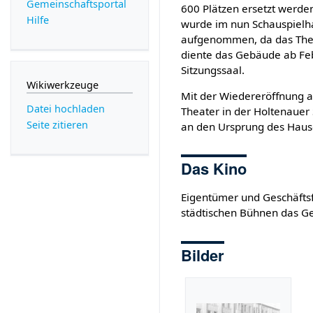
Gemeinschafts­portal
600 Plätzen ersetzt werd
Hilfe
wurde im nun Schauspielh
aufgenommen, da das Th
diente das Gebäude ab Fe
Sitzungssaal.
Wikiwerkzeuge
Mit der Wiedereröffnung 
Datei hochladen
Theater in der Holtenaue
Seite zitieren
an den Ursprung des Haus
Das Kino
Eigentümer und Geschäftsf
städtischen Bühnen das G
Bilder