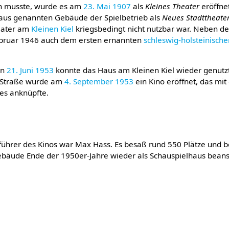
en musste, wurde es am
23. Mai
1907
als
Kleines Theater
eröffne
aus genannten Gebäude der Spielbetrieb als
Neues Stadttheate
eater am
Kleinen Kiel
kriegsbedingt nicht nutzbar war. Neben d
bruar 1946 auch dem ersten ernannten
schleswig-holsteinisch
an
21. Juni
1953
konnte das Haus am Kleinen Kiel wieder genut
r Straße wurde am
4. September
1953
ein Kino eröffnet, das m
es anknüpfte.
ührer des Kinos war Max Hass. Es besaß rund 550 Plätze und b
ebäude Ende der 1950er-Jahre wieder als Schauspielhaus bean