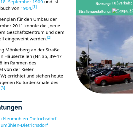
m
18. September
1900
und ist
Fußverkehr
,
Nutzung
[
1
]
eßbuch von
1904
.
Straßengestaltung
enplan für den Umbau der
mber 2011 konnte die „neue
 dem Geschäftszentrum und dem
[
2
]
iell eingeweiht werden.
tung Mönkeberg an der Straße
 Häuserzeilen (Nr. 35, 39-47
38 im Rahmen des
l von der Kieler
 errichtet und stehen heute
tragenen Kulturdenkmale des
[
3
]
.
chtungen
ei Neumühlen-Dietrichsdorf
eumühlen-Dietrichsdorf