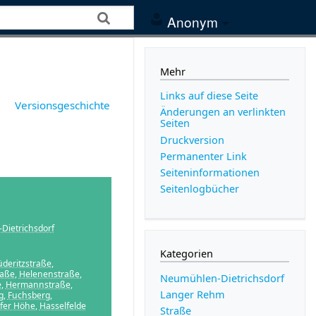
Anonym
Mehr
Links auf diese Seite
Versionsgeschichte
Änderungen an verlinkten
Seiten
Druckversion
Permanenter Link
Seiten­­informationen
Seitenlogbücher
Dietrichsdorf
Kategorien
üderitzstraße
,
raße
,
Helenenstraße
,
Neumühlen-Dietrichsdorf
e
,
Hermannstraße
,
Langer Rehm
g
,
Fuchsberg
,
rfer Höhe
,
Hasselfelde
Straße