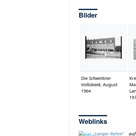
Bilder
Die
Schwentine-
Kr
Volksbank
, August
Ma
1964
La
19
Weblinks
„Langer Rehm“
auf