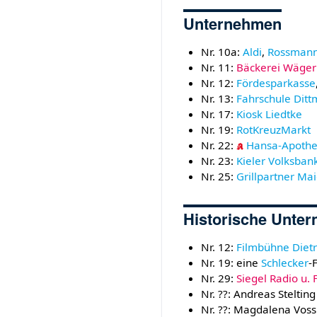
Unternehmen
Nr. 10a:
Aldi
,
Rossman
Nr. 11:
Bäckerei Wäge
Nr. 12:
Fördesparkasse
Nr. 13:
Fahrschule Dit
Nr. 17:
Kiosk Liedtke
Nr. 19:
RotKreuzMarkt
Nr. 22:
Hansa-Apoth
Nr. 23:
Kieler Volksban
Nr. 25:
Grillpartner Mai
Historische Unte
Nr. 12:
Filmbühne Dietr
Nr. 19: eine
Schlecker
-F
Nr. 29:
Siegel Radio u.
Nr. ??: Andreas Steltin
Nr. ??: Magdalena Voss