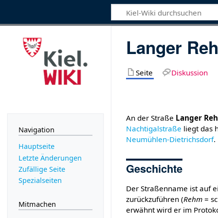
Langer Re
Seite
Diskussion
An der Straße
Langer Re
Nachtigalstraße
liegt das 
Navigation
Neumühlen-Dietrichsdorf
.
Hauptseite
Letzte Änderungen
Geschichte
Zufällige Seite
Spezialseiten
Der Straßenname ist auf e
zurückzuführen (
Rehm
= sc
Mitmachen
erwähnt wird er im Protoko