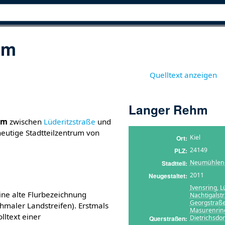
hm
Quelltext anzeigen
Langer Rehm
hm
zwischen
Lüderitzstraße
und
heutige Stadtteilzentrum von
Kiel
Ort
24149
PLZ
Neumühlen-
Stadtteil
2011
Neugestaltet
Ivensring
,
L
ine alte Flurbezeichnung
Nachtigalst
Georgstraß
hmaler Landstreifen). Erstmals
Masurenrin
lltext einer
Dietrichsdo
Querstraßen