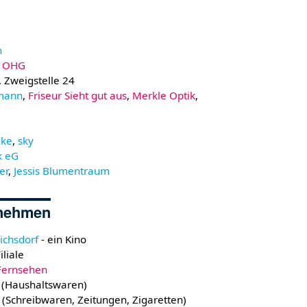
n
r OHG
, Zweigstelle 24
tmann
,
Friseur Sieht gut aus
,
Merkle Optik
,
eke
,
sky
k eG
er
,
Jessis Blumentraum
rnehmen
ichsdorf
- ein Kino
iliale
 Fernsehen
g (Haushaltswaren)
 (Schreibwaren, Zeitungen, Zigaretten)