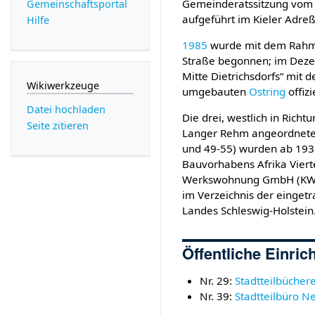
Gemeinderatssitzung vo
Gemeinschafts­portal
aufgeführt im Kieler Adr
Hilfe
1985
wurde mit dem Rahm
Straße begonnen; im Deze
Mitte Dietrichsdorfs“ mit
Wikiwerkzeuge
umgebauten
Ostring
offiz
Datei hochladen
Die drei, westlich in Rich
Seite zitieren
Langer Rehm angeordneten
und 49-55) wurden ab 19
Bauvorhabens Afrika Vierte
Werkswohnung GmbH (KWW)
im Verzeichnis der einge
Landes Schleswig-Holstein
Öffentliche Einri
Nr. 29:
Stadtteilbücher
Nr. 39:
Stadtteilbüro N