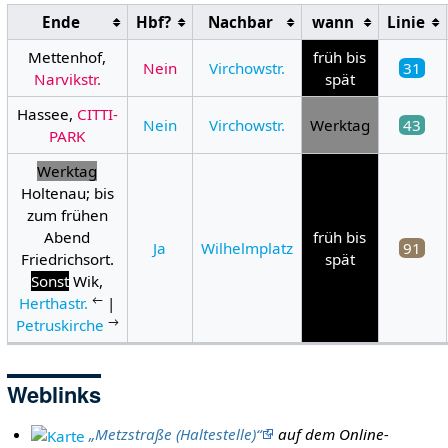
Ende
Hbf?
Nachbar
wann
Linie
Mettenhof,
früh bis
Nein
Virchowstr.
31
Narvikstr.
spät
Hassee,
CITTI-
Nein
Virchowstr.
Werktag
43
PARK
Werktag
Holtenau; bis
zum frühen
Abend
früh bis
Ja
Wilhelmplatz
91
Friedrichsort.
spät
Sonst
Wik,
←
Herthastr.
|
→
Petruskirche
Weblinks
„Metzstraße (Haltestelle)“
auf dem Online-