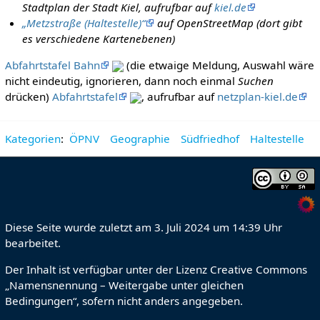
Stadtplan der Stadt Kiel, aufrufbar auf
kiel.de
„Metzstraße (Haltestelle)“
auf OpenStreetMap (dort gibt
es verschiedene Kartenebenen)
Abfahrtstafel Bahn
(die etwaige Meldung, Auswahl wäre
nicht eindeutig, ignorieren, dann noch einmal
Suchen
drücken)
Abfahrtstafel
, aufrufbar auf
netzplan-kiel.de
Kategorien
:
ÖPNV
Geographie
Südfriedhof
Haltestelle
Diese Seite wurde zuletzt am 3. Juli 2024 um 14:39 Uhr
bearbeitet.
Der Inhalt ist verfügbar unter der Lizenz
Creative Commons
„Namensnennung – Weitergabe unter gleichen
Bedingungen“
, sofern nicht anders angegeben.