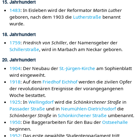
15. Jahrhundert
1483
: In Eisleben wird der Reformator
Martin Luther
geboren, nach dem 1903 die
Lutherstraße
benannt
wurde.
18. Jahrhundert
1759
:
Friedrich von Schiller
, der Namensgeber der
Schillerstraße
, wird in Marbach am Neckar geboren.
20. Jahrhundert
1904
: Der Neubau der
St.-Jürgen-Kirche
am Sophienblatt
wird eingeweiht.
1918
: Auf dem
Friedhof Eichhof
werden die zivilen Opfer
der revolutionären Ereignisse der vorangegangenen
Woche bestattet.
1925
: In
Wellingdorf
wird die
Schönkirchener Straße
in
Passader Straße
und in
Neumühlen-Dietrichsdorf
die
Schönberger Straße
in
Schönkirchener Straße
umbenannt.
1950
: Die Baggerarbeiten für den Bau der
Ostseehalle
beginnen.
1952
: Das erste gewählte Studentenparlament tritt