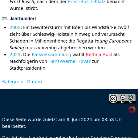
Ernst Busch
, nach dem der
Ernst-Busch-Platz
benannt
wurde, stirbt.
21. Jahrhundert
2003
: Ein Gewittersturm mit Böen bis Windstärke zwölf
zieht über Schleswig-Holstein hinweg und verursacht
Schäden in Millionenhöhe; die Regatta
Young Europeans
Sailing
muss vorzeitig abgebrochen werden.
2023
: Die
Ratsversammlung
wählt
Bettina Aust
als
Nachfolgerin von
Hans-Werner Tovar
zur
Stadtpräsidentin.
Kategorie
:
Datum
Diese Seite wurde zuletzt am 8. Juni 2024 um 08:58 Uhr
bearbeitet.
Der Inhalt ist verfügbar unter der Lizenz
Creative Commons