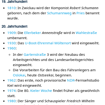
19. Jahrhundert
1810
: In Zwickau wird der Komponist
Robert Schumann
geboren, nach dem der
Schumannweg
in
Pries
benannt
wurde.
20. Jahrhundert
1909
: Die
Ellerbeker
Annenstraße
wird in
Wahlestraße
umbenannt.
1930
: Das
U-Boot-Ehrenmal Möltenort
wird eingeweiht.
1960
:
In der
Gartenstraße
3 wird der Neubau des
Arbeitsgerichtes und des Landesarbeitsgerichtes
eingeweiht.
Die Vorarbeiten für den Bau des Fähranlegers am
Oslokai
, heute
Ostseekai
, beginnen.
1962
: Das erste, noch provisorische
NDR
-Fernsehstudio
Kiel wird eingeweiht.
1974
: Die 80.
Kieler Woche
findet früher als gewöhnlich
statt.
1980
: Der Sänger und Schauspieler
Friedrich Wilhelm