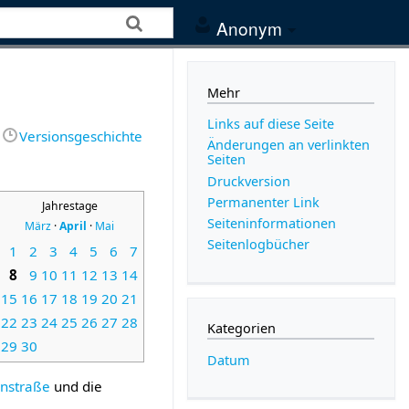
Anonym
Mehr
Links auf diese Seite
Versionsgeschichte
Änderungen an verlinkten
Seiten
Druckversion
Permanenter Link
Jahrestage
Seiten­­informationen
März
·
April
·
Mai
Seitenlogbücher
1
2
3
4
5
6
7
8
9
10
11
12
13
14
15
16
17
18
19
20
21
22
23
24
25
26
27
28
Kategorien
29
30
Datum
rnstraße
und die