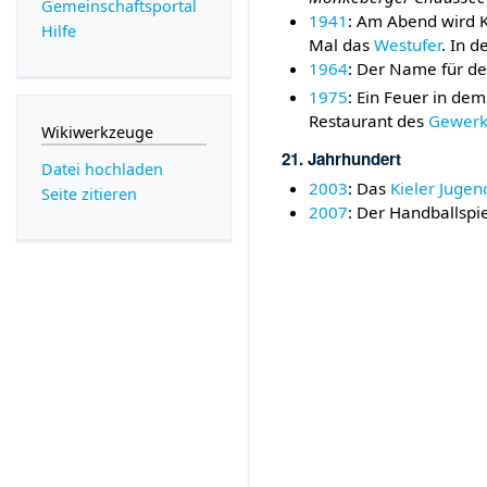
Gemeinschafts­portal
1941
: Am Abend wird 
Hilfe
Mal das
Westufer
. In 
1964
: Der Name für d
1975
: Ein Feuer in de
Restaurant des
Gewerk
Wikiwerkzeuge
21. Jahrhundert
Datei hochladen
2003
: Das
Kieler Juge
Seite zitieren
2007
: Der Handballspi