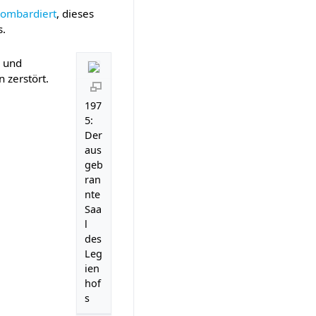
ombardiert
, dieses
s.
l und
 zerstört.
197
5:
Der
aus
geb
ran
nte
Saa
l
des
Leg
ien
hof
s