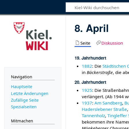
8. April
Seite
Diskussion
19. Jahrhundert
1882
: Die
Städtischen 
in
Bäckerstraße
, die a
Navigation
20. Jahrhundert
Hauptseite
1925
: Die Straßenbahn
Letzte Änderungen
verlängert. (Ab 1944 w
Zufällige Seite
1937
:
Am Sandberg
,
Bu
Spezialseiten
Haderslebener Straße
Tannenholz
,
Tingleffer
Mitmachen
bekommen ihre Namen
Mönkeberger Chaussee