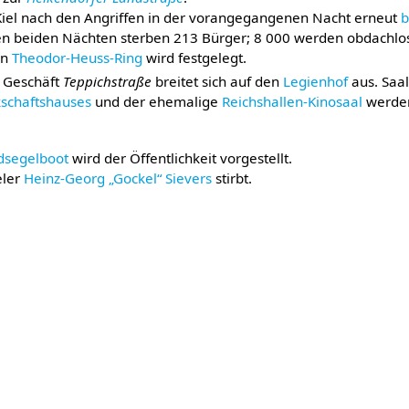
Kiel nach den Angriffen in der vorangegangenen Nacht erneut
b
den beiden Nächten sterben 213 Bürger; 8 000 werden obdachlo
en
Theodor-Heuss-Ring
wird festgelegt.
m Geschäft
Teppichstraße
breitet sich auf den
Legienhof
aus. Saa
schaftshauses
und der ehemalige
Reichshallen-Kinosaal
werden
ndsegelboot
wird der Öffentlichkeit vorgestellt.
eler
Heinz-Georg „Gockel“ Sievers
stirbt.