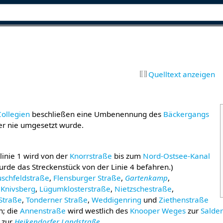
Quelltext anzeigen
Collegien
beschließen eine Umbenennung des
Bäckergangs
ber nie umgesetzt wurde.
linie 1 wird von der
Knorrstraße
bis zum
Nord-Ostsee-Kanal
urde das Streckenstück von der Linie 4 befahren.)
schfeldstraße
,
Flensburger Straße
,
Gartenkamp
,
,
Knivsberg
,
Lügumklosterstraße
,
Nietzschestraße
,
 Straße
,
Tonderner Straße
,
Weddigenring
und
Ziethenstraße
; die
Annenstraße
wird westlich des
Knooper Weges
zur
Salde
zur
Heikendorfer Landstraße
.