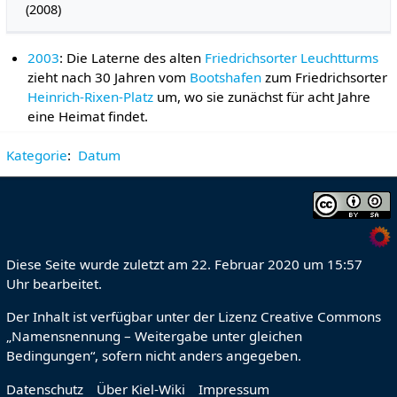
(2008)
2003
: Die Laterne des alten
Friedrichsorter Leuchtturms
zieht nach 30 Jahren vom
Bootshafen
zum Friedrichsorter
Heinrich-Rixen-Platz
um, wo sie zunächst für acht Jahre
eine Heimat findet.
Kategorie
:
Datum
Diese Seite wurde zuletzt am 22. Februar 2020 um 15:57
Uhr bearbeitet.
Der Inhalt ist verfügbar unter der Lizenz
Creative Commons
„Namensnennung – Weitergabe unter gleichen
Bedingungen“
, sofern nicht anders angegeben.
Datenschutz
Über Kiel-Wiki
Impressum